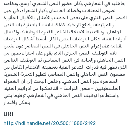
جاهلية في أشعارهم، وكان حضور النص الشعري أوسع، وبخاصة
نصوص المعلقات وقصائد الفرسان وكبار الشعراء، في حين
اقتصر النص النثري على بعض الخطب والأمثال والأقوال المأثورة
والمرتبطة بوقائع تاريخية. كذلك تباينت آليات توظيف النص
الجاهلي، وذلك تبعا لامتلاك الشاعر القدرة التوظيفية، واكتمال
أدواته الفنية، فكان التوظيف النصي الكلي أبسط أشكال التوظيف
لقيامه على إدراج النص الجاهلي في النص المعاصر دون تغيير،
تلاه التوظيف النصي الجزئي الذي يقوم على اجتزاء بعضٍ من
النص الجاهلي وإلحامه في النص المعاصر، ثم التوظيف التناصي
الذي تظهر فيه قدرات الشاعر الفنية بتحقيقه الاندغام الكامل بين
مضمون النص الجاهلي والنص المعاصر، لتظهر التجربة الشعرية
المعاصرة عبر النص الجاهلي. وخلص البحث إلى أن الشعراء
الفلسطينيين – محور الدراسة – قد تمكنوا من أدواتهم الفنية،
واستطاعوا توظيف النص الجاهلي في أشعارهم، توظيفا يشي
بتمكن واقتدار.
URI
http://hdl.handle.net/20.500.11888/2192