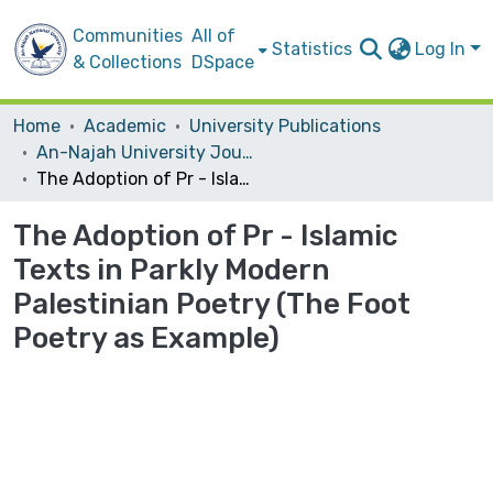
Communities
All of
Statistics
Log In
& Collections
DSpace
Home
Academic
University Publications
An-Najah University Journal for Research - B (Humanities)
The Adoption of Pr - Islamic Texts in Parkly Modern Palestinian Poetry (The Foot Poetry as Example)
The Adoption of Pr - Islamic
Texts in Parkly Modern
Palestinian Poetry (The Foot
Poetry as Example)