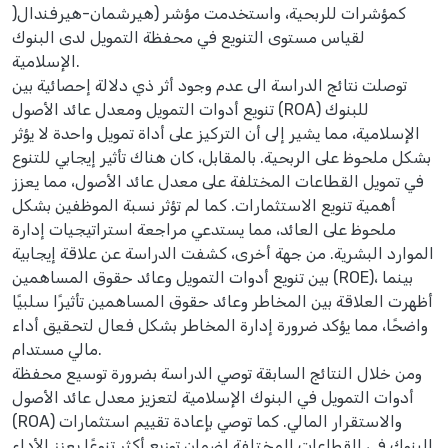
كمؤشرات للربحية، واستخدمت مؤشر (هيرشمان-هيرفندال(
لقياس مستوى التنويع في محفظة التمويل لدى البنوك
الإسلامية.
توصلت نتائج الدراسة الى عدم وجود أثر ذي دلالة إحصائية بين
تنويع أدوات التمويل ومعدل عائد الأصول (ROA) للبنوك
الإسلامية، مما يشير إلى أن التركيز على أداة تمويل واحدة لا يؤثر
بشكل ملحوظ على الربحية. بالمقابل، كان هناك تأثير إيجابي للتنوع
في تمويل القطاعات المختلفة على معدل عائد الأصول، مما يعزز
أهمية تنويع الاستثمارات. كما لم تؤثر نسبة الموظفين بشكل
ملحوظ على العائد، مما يستدعي مراجعة استراتيجيات إدارة
الموارد البشرية. من جهة أخرى، كشفت الدراسة عن علاقة إيجابية
بين تنويع أدوات التمويل وعائد حقوق المساهمين (ROE)، بينما
أظهرت العلاقة بين المخاطر وعائد حقوق المساهمين تأثيرًا سلبيًا
واضحًا، مما يؤكد ضرورة إدارة المخاطر بشكل فعال لتحقيق أداء
مالي مستدام.
ومن خلال النتائج السابقة توصي الدراسة بضرورة توسيع محفظة
أدوات التمويل في البنوك الإسلامية لتعزيز معدل عائد الأصول
(ROA) والاستقرار المالي. كما توصي بإعادة تقييم استثمارات
البنوك في القطاعات المختلفة لضمان توزيع أكثر تنوعًا يعزز الأداء