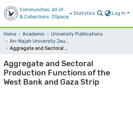
Communities
All of
Statistics
Log In
& Collections
DSpace
Home
Academic
University Publications
An-Najah University Journal for Research - B (Humanities)
Aggregate and Sectoral Production Functions of the West Bank and Gaza Strip
Aggregate and Sectoral
Production Functions of the
West Bank and Gaza Strip