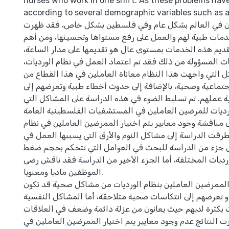
nurses who work in one shift. As these problems hav
according to several demographic variables such as a
ان في العالم بشكل عام وفي فلسطين بشكل خاص، فقد ظهرت
خدمات طبية لهم والعمل على رفع مستواها وتحسينها، ومن أهم
تقديم هذه الخدمات بمستوى عال هو تقديمها على مدار الساعة
ات المسؤولة من ذلك فقد تم اعتماد العمل في نظام الورديات
ل التي واجهت هذا النظام معاناة العاملين في هذا القطاع من
تماعية وصحية، بالإضافة إلى حدوث أخطاء طبية وتعرضهم إلى
ية عملهم. تم تسليط الضوء في هذه الدراسة على المشاكل التي
رديات للمرضين العاملين في المستشفيات الفلسطينية العامة
ى مناقشة وجود معايير يتم اختيار الممرضين العاملين في نظام
تطرقت الدراسة إلى مشاكل النوم والأرق التي يسببها العمل في
 جزء من الدراسة للبحث في العوامل التي تتحكم بحجم ضغط
رديات المختلفة، أما الجزء الأخير من الدراسة فقد ناقش رضى
الموظفين ماديا ومعنويا.
 الممرضين العاملين بنظام الورديات من مشاكل صحية قد تكون
 تعرضهم إلى انتكاسات صحية متلاحقة، أما المشاكل النفسية
ت بكثرة لديهم حيث يعانون من عزلة دائمة وضعف في العلاقات
ت النتائج عدم وجود معايير يتم اختيار الممرضين العاملين في