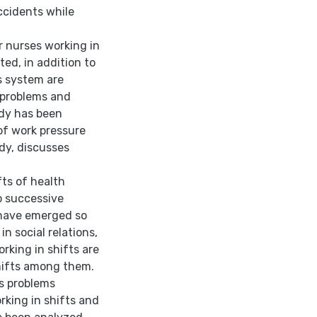
ccidents while
r nurses working in
ted, in addition to
ts system are
 problems and
udy has been
 of work pressure
udy, discusses
fts of health
o successive
 have emerged so
n social relations,
rking in shifts are
shifts among them.
us problems
king in shifts and