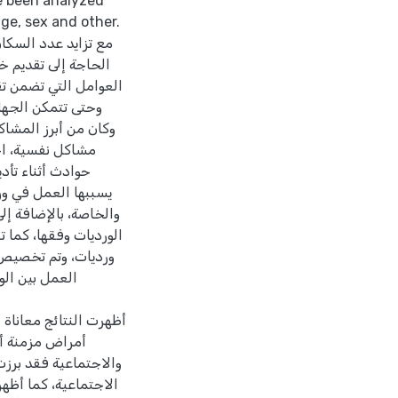
e been analyzed
ge, sex and other.
مع تزايد عدد السك
الحاجة إلى تقديم 
العوامل التي تضمن ،
وحتى تتمكن الجه،
وكان من أبرز المشاك
مشاكل نفسية، اج
حوادث أثناء تأد
يسببها العمل في و
والخاصة، بالإضافة إل
الورديات وفقها، كما 
ورديات، وتم تخصيص
العمل بين الو
أظهرت النتائج معاناة
أمراض مزمنة أو
والاجتماعية فقد برز
الاجتماعية، كما أظهر