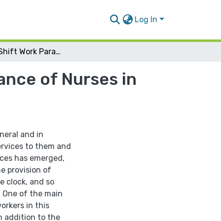
Log In
Effect of Shift Work Paradigms on Job Performance of Nurses in the Palestinian Health Sector
ance of Nurses in
neral and in
services to them and
ices has emerged,
e provision of
e clock, and so
. One of the main
orkers in this
n addition to the