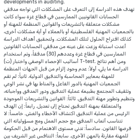
developments in auditing.
تهدف هذه الدراسة إلى التعرف على المشكلات التي تواجه مدققي
الحسابات القانونيين الممارسين في قطاع غزة سواء كانت
مشكلات متعلقة بالتشريعات والقوانين المنظمة للمهنة أو
بالجمعيات المهنية الفلسطينية أو بالعملاء أو أية مشكلات أخرى،
كذلك اقتراح الحلول لتلك المشكلات. ولتحقيق أهداف الدراسة
أعدت استبانة وزعت على عينه من مدققي الحسابات القانونين
الممارسين في قطاع غزة وعددهم (30) مدققاً، وتم استخدام
أساليب الإحصاء الوصفي واختبار (ت) T-test. ومن أهم نتائج
الدراسة ما يلي، أولاً: عدم وجود إلزام من قبل الجهات المنظمة
للمهنة بمعايير المحاسبة والتدقيق الدولية. ثانياً: لم تقم
الجمعيات المهنية بالدور الفاعل والمناط بها في نشر الوعي
وتثقيف المجتمع بطبيعة عملية التدقيق ودور المدقق وواجباته،
وتنظيم وتطوير مهنة التدقيق. ثالثاً: القوانين والتشريعات الموجودة
والمتعلقة بمهنة التدقيق تحتاج إلى تعديل. رابعاً: إن الهدف
الرئيس من عملية التدقيق اكتشاف الأخطاء والغش. خامساً: لا
تتناسب أتعاب المدقق مع حجم العمل ومع مسؤولياته التي
فرضها القانون. سادساً: تدني مستوى الاهتمام من قبل الحكومة
للمهنة مقارنةً بالمهن الأخرى. سابعاً: التنافس غير الشريف بين