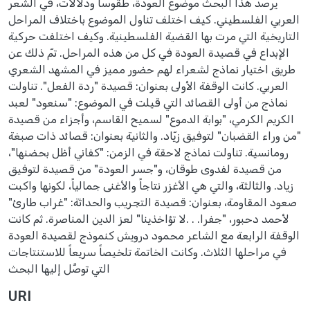
يرصد هذا البحث موضوع العودة، طقوساً ودلالات، في الشعر
العربي الفلسطيني. كيف اختلف تناول الموضوع باختلاف المراحل
التاريخية التي مرت بها القضية الفلسطينية. وكيف اختلفت حركية
الإبداع في قصيدة العودة في كل من هذه المراحل. تمّ ذلك عن
طريق اختيار نماذج لشعراء لهم حضور مميز في المشهد الشعري
العربي. كانت الوقفة الأولى بعنوان: قصيدة "ردة الفعل". تناولت
نماذج من أولى القصائد التي قيلت في الموضوع: "سنعود" لعبد
الكريم الكرمي، "بوابة الدموع" لسميح القاسم، وأجزاء من قصيدة
"من وراء القضبان" لتوفيق زيّاد. والثانية بعنوان: قصائد ذات صبغة
رومانسية. تناولت نماذج لاحقة في الزمن: "كفاني أظل بحضنها"،
من قصيدة لفدوى طوقان، و"جسر العودة" من قصيدة لتوفيق
زياد. والثالثة، والتي هي الأغزر نتاجاً والأغنى جمالياً، لكونها واكبت
صعود المقاومة، بعنوان: قصيدة التجريب والحداثة: "غراب طارئ"
لأحمد دحبور، "جفرا. . .لا تؤاخذينا" لعز الدين المناصرة. ثم كانت
الوقفة الرابعة مع الشاعر محمود درويش كنموذج لقصيدة العودة
في مراحلها الثلاث. وكانت الخاتمة تلخيصاً سريعاً للاستنتاجات
التي توصَّل إليها البحث
URI