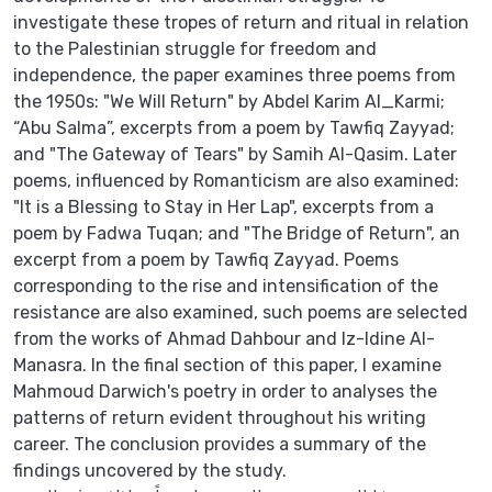
investigate these tropes of return and ritual in relation
to the Palestinian struggle for freedom and
independence, the paper examines three poems from
the 1950s: "We Will Return" by Abdel Karim Al_Karmi;
“Abu Salma”, excerpts from a poem by Tawfiq Zayyad;
and "The Gateway of Tears" by Samih Al-Qasim. Later
poems, influenced by Romanticism are also examined:
"It is a Blessing to Stay in Her Lap", excerpts from a
poem by Fadwa Tuqan; and "The Bridge of Return", an
excerpt from a poem by Tawfiq Zayyad. Poems
corresponding to the rise and intensification of the
resistance are also examined, such poems are selected
from the works of Ahmad Dahbour and Iz-Idine Al-
Manasra. In the final section of this paper, I examine
Mahmoud Darwich's poetry in order to analyses the
patterns of return evident throughout his writing
career. The conclusion provides a summary of the
findings uncovered by the study.