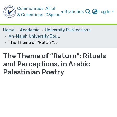
Communities
All of
Statistics
Log In
& Collections
DSpace
Home
Academic
University Publications
An-Najah University Journal for Research - B (Humanities)
The Theme of “Return”: Rituals and Perceptions, in Arabic Palestinian Poetry
The Theme of “Return”: Rituals
and Perceptions, in Arabic
Palestinian Poetry