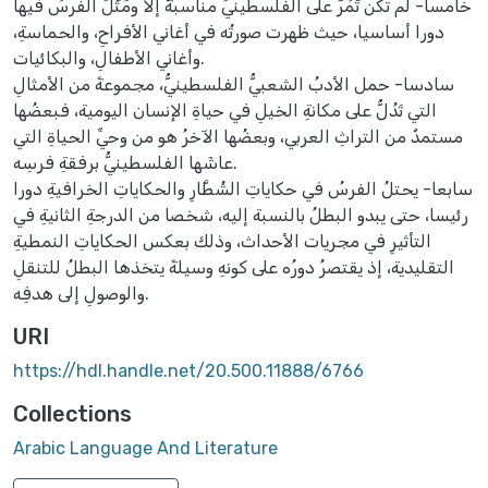
خامسا- لم تكن تّمُرُّ على الفلسطينيِّ مناسبةٌ إلا ومَثَّلَ الفرسُ فيها
دورا أساسيا، حيث ظهرت صورتُه في أغاني الأفراحِ، والحماسةِ،
وأغاني الأطفالِ، والبكائيات.
سادسا- حمل الأدبُ الشعبيُّ الفلسطينيُّ، مجموعةً من الأمثالِ
التي تَدُلُّ على مكانةِ الخيلِ في حياةِ الإنسان اليومية، فبعضُها
مستمدٌ من التراثِ العربي، وبعضُها الآخرُ هو من وحيِّ الحياةِ التي
عاشَها الفلسطينيُّ برفقةِ فرسِه.
سابعا- يحتلُ الفرسُ في حكاياتِ الشُطَّارِ والحكاياتِ الخرافيةِ دورا
رئيسا، حتى يبدو البطلُ بالنسبة إليه، شخصا من الدرجةِ الثانيةِ في
التأثيرِ في مجريات الأحداث، وذلك بعكس الحكاياتِ النمطيةِ
التقليدية، إذ يقتصرُ دورُه على كونهِ وسيلةً يتخذها البطلُ للتنقلِ
والوصولِ إلى هدفِه.
URI
https://hdl.handle.net/20.500.11888/6766
Collections
Arabic Language And Literature