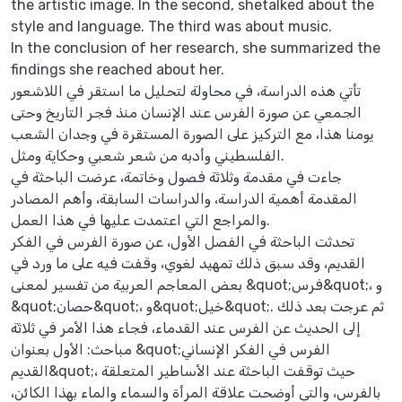
the artistic image. In the second, shetalked about the
style and language. The third was about music.
In the conclusion of her research, she summarized the
findings she reached about her.
تأتي هذه الدراسة، في محاولة لتحليل ما استقر في اللاشعور
الجمعي عن صورة الفرس عند الإنسان منذ فجر التاريخ وحتى
يومنا هذا، مع التركيز على الصورة المستقرة في وجدان الشعب
الفلسطيني وأدبه من شعر شعبي وحكاية ومثل.
جاءت في مقدمة وثلاثة فصول وخاتمة، عرضت الباحثة في
المقدمة أهمية الدراسة، والدراسات السابقة، وأهم المصادر
والمراجع التي اعتمدت عليها في هذا العمل.
تحدثت الباحثة في الفصل الأول، عن صورة الفرس في الفكر
القديم، وقد سبق ذلك تمهيد لغوي، وقفت فيه على ما ورد في
بعض المعاجم العربية من تفسير لمعنى &quot;فرس&quot;، و
&quot;حصان&quot;، و&quot;خيل&quot;. ثم عرجت بعد ذلك
إلى الحديث عن الفرس عند القدماء، فجاء هذا الأمر في ثلاثة
مباحث: الأول بعنوان &quot;الفرس في الفكر الإنساني
القديم&quot;، حيث توقفت الباحثة عند الأساطير المتعلقة
بالفرس، والتي أوضحت علاقة المرأة والسماء والماء بهذا الكائن،