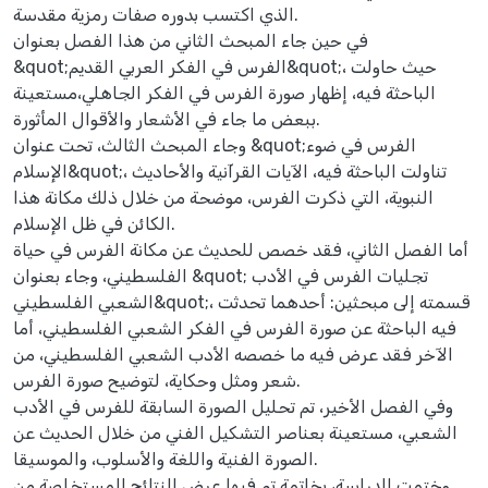
الذي اكتسب بدوره صفات رمزية مقدسة.
في حين جاء المبحث الثاني من هذا الفصل بعنوان
&quot;الفرس في الفكر العربي القديم&quot;، حيث حاولت
الباحثة فيه، إظهار صورة الفرس في الفكر الجاهلي،مستعينة
ببعض ما جاء في الأشعار والأقوال المأثورة.
وجاء المبحث الثالث، تحت عنوان &quot;الفرس في ضوء
الإسلام&quot;، تناولت الباحثة فيه، الآيات القرآنية والأحاديث
النبوية، التي ذكرت الفرس، موضحة من خلال ذلك مكانة هذا
الكائن في ظل الإسلام.
أما الفصل الثاني، فقد خصص للحديث عن مكانة الفرس في حياة
الفلسطيني، وجاء بعنوان &quot; تجليات الفرس في الأدب
الشعبي الفلسطيني&quot;، قسمته إلى مبحثين: أحدهما تحدثت
فيه الباحثة عن صورة الفرس في الفكر الشعبي الفلسطيني، أما
الآخر فقد عرض فيه ما خصصه الأدب الشعبي الفلسطيني، من
شعر ومثل وحكاية، لتوضيح صورة الفرس.
وفي الفصل الأخير، تم تحليل الصورة السابقة للفرس في الأدب
الشعبي، مستعينة بعناصر التشكيل الفني من خلال الحديث عن
الصورة الفنية واللغة والأسلوب، والموسيقا.
وختمت الدراسة، بخاتمة تم فيها عرض النتائج المستخلصة من