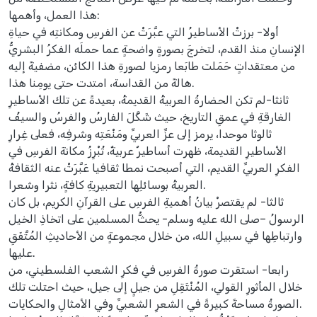
هذا العمل، وأهمها:
أولا- برزتْ الأساطيرُ التي عبَّرَتْ عن الفرسِ ومكانتِه في حياةِ
الإنسانِ منذ القدم، لتخرجَ بصورةٍ واضحةٍ عما حملَه الفكرُ البشريُّ
من معتقداتٍ حَمَلت طابَعا رمزيا لصورةِ هذا الكائن، مضفيةً إليه
هالةً من القداسة، امتدت حتى يومِنا هذا.
ثانثا-لم تكن الحضارةُ العربيةُ القديمةُ، بعيدةً عن تلك الأساطيرِ
الغارقةِ في عمقِ التاريخ، حيث شَكَّلَ الفارسُ والفرسُ والسيفُ
ثالوثا موحدا، يرمز إلى عزِّ العربيِّ ومَنْعَتِه وشرفِه، فعلى غِرارِ
الأساطيرِ القديمة، ظهرت أساطيرٌ عربيةٌ، تُبْرِزُ مكانةَ الفرسِ في
الفكرِ العربيِّ القديم، التي أصبحت نمطا ثقافيا عَبَّرَتْ عنه الثقافةُ
العربيةُ بوسائلِها التعبيريةِ كافةٍ، نثرا وشعرا.
ثالثا- لم يقتصرْ بيانُ أهميةِ الفرسِ على القرآنِ الكريم، بل كان
الرسولُ –صلى الله عليه وسلم- يحثُّ المسلمين على اتخاذِ الخيل
وارتباطِها في سبيلِ الله، من خلال مجموعةٍ من الأحاديثِ المُتَّفَقِ
عليها.
رابعا- استقرت صورةُ الفرسِ في فكرِ الشعبِ الفلسطيني، من
خلال المأثورِ القولي، المُنْتَقِلِ من جيلٍ إلى جيل، حيث احتلت تلك
الصورةُ مساحةً كبيرةً في الشعرِ الشعبيِّ وفي الأمثالِ والحكايات.