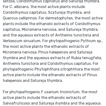
setosa, Coridothymus capitatus and Saturqa thymbra.
For C. albicans, the most active plants include
Coridothymus capitatus, Scztureja thymbra, and
Quercus calliprinos. For dermatophytes, the most active
plants include the ethanolic extracts of Coridothymus
capitatus, Micromeria nervosa, and Satureja thymbra,
and the aqueous extracts of Anthemis tunictoria and
Verbascum sinuatum. For phytopathogenic Pythium sp.,
the most active plants the ethanolic extracts of
Mcromeria nervosa, Pinus halepensis and Satureja
thymbra and the aqueous extracts of Rubia tenugfolia,
Anthemis tunictoria and Coridothymus capitatus. For
phytopathogenic Phytophthora citrophthora the most
active plants include the ethanolic extracts of Pinus
halepensis and Satureja thymbra.
For phytopathogenic F usarium tricinictum, the most
active plants include the ethanolic extracts of
Salviafruticoso and Satureja ihymbra and the aqueous