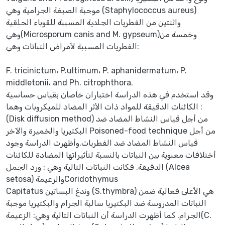
موجبة الصبغة الجرامية وهي (Staphylococcus aureus)
واثنتين من الفطريات الجلدية المسببة للقوباء الحلقية
وهي(Microsporum canis and M. gypseum)وخمسة من
الفطريات المسببة لأمراض النباتات وهي:
F. tricinictum، P.ultimum، P. aphanidermatum، P.
middletonii، and Ph. citrophthora.
وقد استخدم في هذه الدراسة اختباران خاصان بقياس حساسية
الكائنات الدقيقة للمواد ذات الأثر المضاد للميكروبات وهما :
(Disk diffusion method) من أجل قياس النشاط المضاد ضد
البكتيريا والخميرة والآخر Poisoned-food technique من أجل
قياس النشاط المضاد ضد الفطريات.وأظهرت الدراسة وجود
أختلافات معنوية بين النباتات بالنسبة لتأثيراتها المضادة للكائنات
الدقيقة. فكانت النباتات التالية وهي : ورد الجمل (Alcea
setosa) والزعيمةCoridothymus
Capitatus وندغ البساتين (S.thymbra) هي الأعلى فعالية ضمن
النباتات المدروسة ضد البكتيريا سالبة الجرام والبكتيريا موجبة
الجرام. كما أظهرت الدراسة أن النباتات التالية وهي: الزعيمة(C.