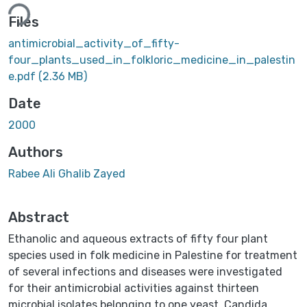
Files
antimicrobial_activity_of_fifty-
four_plants_used_in_folkloric_medicine_in_palestin
e.pdf
(2.36 MB)
Date
2000
Authors
Rabee Ali Ghalib Zayed
Abstract
Ethanolic and aqueous extracts of fifty four plant
species used in folk medicine in Palestine for treatment
of several infections and diseases were investigated
for their antimicrobial activities against thirteen
microbial isolates belonging to one yeast, Candida