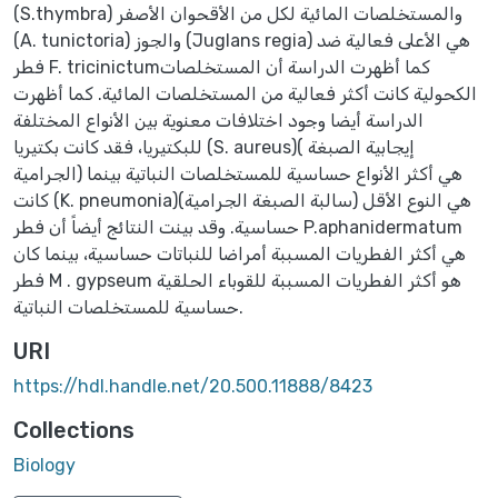
(S.thymbra) والمستخلصات المائية لكل من الأقحوان الأصفر
(A. tunictoria) والجوز (Juglans regia) هي الأعلى فعالية ضد
فطر F. tricinictumكما أظهرت الدراسة أن المستخلصات
الكحولية كانت أكثر فعالية من المستخلصات المائية. كما أظهرت
الدراسة أيضا وجود اختلافات معنوية بين الأنواع المختلفة
للبكتيريا، فقد كانت بكتيريا (S. aureus)( إيجابية الصبغة
الجرامية) هي أكثر الأنواع حساسية للمستخلصات النباتية بينما
كانت (K. pneumonia)(سالبة الصبغة الجرامية) هي النوع الأقل
حساسية. وقد بينت النتائج أيضاً أن فطر P.aphanidermatum
هي أكثر الفطريات المسببة أمراضا للنباتات حساسية، بينما كان
فطر M . gypseum هو أكثر الفطريات المسببة للقوباء الحلقية
حساسية للمستخلصات النباتية.
URI
https://hdl.handle.net/20.500.11888/8423
Collections
Biology