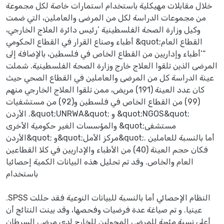
خلال مقابلات مهيكلية باستخدام استمارات خاصة لكل مجموعة
من مجموعات الدراسة لكل من المرضى والعاملين، التي ضمت
وكيل وزارة الصحة الفلسطينية ’رئيس دائرة العلاج الخارجي،
أطباء وصناع القرار في القطاع الحكومي &quot;القطاع العام
“’أطباء وإداريين من القطاع الخاص في فلسطين، بالإضافة إلى
المرضى الذين تلقوا العلاج خارج وزارة الصحة الفلسطينية. شملت
عينة الدراسة كل من المرضى والعاملين في القطاع الصحي حيث
كان عدد العينة (191) مريض، ممن تلقوا العلاج الخارجي منهم
(99) من القطاع الخاص في فلسطين و(92) من مستشفيات
الأردن .&quot;UNRWA&quot; و &quot;NGOS&quot;
والمؤسسات الغير حكومية الأخرى &quot;مستشفى
الأردن&quot; و&quot;مركز الأمل&quot;. أما بالنسبة للعاملين
فكان حجم العينة (40) من الأطباء والإداريين في كلا القطاعين
العام والخاص. وقد تم تحليل هذه البيانات الكمية إحصائيا
باستخدام
.SPSS النظام الإحصائي أما بالنسبة للبيانات النوعية فقد حللت
عينيا. و تم صياغة عدة فرضيات وفحصها، وقد بينت النتائج أن
أعلى نسبة مئوية للمرضى المحولين للخارج لدى مرضى السرطان