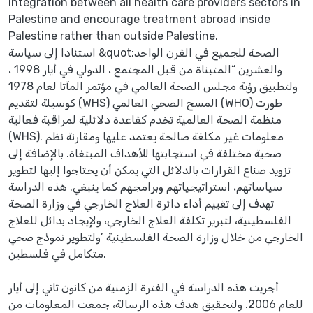
integration between all health care providers sectors in
Palestine and encourage treatment abroad inside
Palestine rather than outside Palestine.
استنادا إلى سياسة &quot;الصحة للجميع في القرن الواحد
والعشرين “المتبناة من قبل المجتمع ، الدولي في أيار 1998 ،
ولتطبيق رؤية مجلس الصحة العالمي في مؤتمر المآتا لعام 1978
كوسيلة لتقديم (WHS) المسح الصحي العالمي (WHO) طورت
منظمة الصحة العالمية تخدم كقاعدة دلائلية لمراقبة فعالية
(WHS). معلومات غير مكلفة صالحة يعتمد عليها ومقارنة نظم
صحية مختلفة في استجابتها للأهداف المبتغاة. بالإضافة إلى
تزويد صناع القرارات بالدلائل التي يمكن أن يحتاجوا إليها لتطوير
سياساتهم، استراتيجياتهم وبرامجهم كما ينبغي. هذه الدراسة
تهدف إلى تقييم أداء دائرة العلاج الخارجي في وزارة الصحة
الفلسطينية، لتبرير تكلفة العلاج الخارجي، ولإيجاد بدائل للعلاج
الخارجي من خلال وزارة الصحة الفلسطينية ’ولتطوير نموذج صحي
متكامل في فلسطين.
أجريت هذه الدراسة في الفترة الزمنية من كانون ثاني إلى أيار
للعام 2006. ولتحقيق هدف هذه الرسالة، جمعت المعلومات من