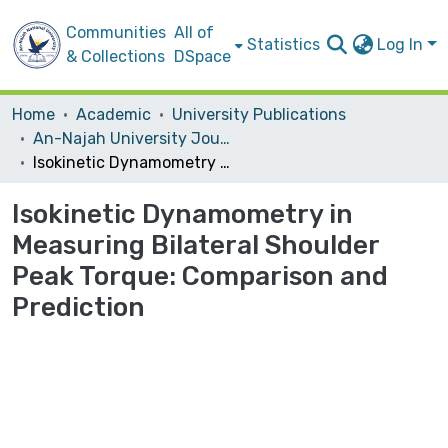
Communities
All of
Statistics
Log In
& Collections
DSpace
Home
Academic
University Publications
An-Najah University Journal for Research - B (Humanities)
Isokinetic Dynamometry in Measuring Bilateral Shoulder Peak Torque: Comparison and Prediction
Isokinetic Dynamometry in
Measuring Bilateral Shoulder
Peak Torque: Comparison and
Prediction