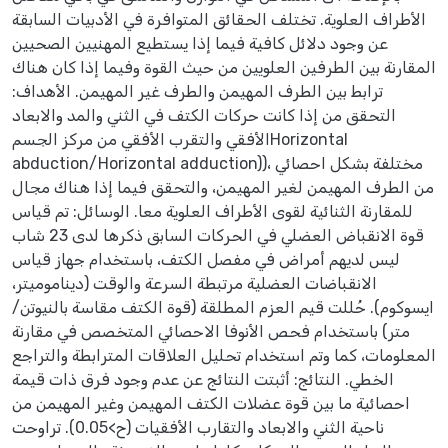
الأطراف العلوية. تختلف الحقائق المتوافرة في الأدبيات السابقة
عن وجود دلائل كافية فيما إذا يستطيع المهنيين الصحيين
المقارنة بين الطرفين العلويين من حيث القوة وفيما إذا كان هناك
ترابط بين الطرف المهيمن والطرف غير المهيمن. الأهداف:
التحقق من إذا كانت حركات الكتف في الثني والمد والابعاد
الأفقي والتقرب الأفقي من مركز الجسمHorizontal
abduction/Horizontal adduction))، مختلفة بشكل احصائي
من الطرف المهيمن لغير المهيمن، والتحقق فيما إذا هناك مجال
للمقارنة الثنائية لقوى الأطراف العلوية معا. الوسائل: تم قياس
قوة الانقباض العضلي في الحركات السابق ذكرها لدى 23 شاب
ليس لديهم أمراض في مفصل الكتف، باستخدام جهاز قياس
الانقباضات العضلية مرتبطة السرعة والوقت (ديناموميتر،
ايسوكوم). حُللت قيم العزم المطلقة (قوة الكتف مقاسة بالنيوتن/
متر) باستخدام فحص الأنوفا الاحصائي المتخصص في مقارنة
المعلومات، كما وتم استخدام تحليل العلاقات المترابطة والتراجع
الخطي. النتائج: أثبتت النتائج عن عدم وجود فرق ذات قيمة
احصائية ما بين قوة عضلات الكتف المهيمن وغير المهيمن من
ناحية الثني والابعاد والتقارب الأفقيات (ح>0.05). تراوحت