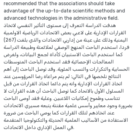
recommended that the associations should take
advantage of the up-to-date scientific methods and
advanced technologies in the administrative field.
هدفت الدراسة التعرف إلى مستوى التأثير النفسي لاتخاذ
القرارات الإدارية على لاعبي بعض الاتحادات الرياضية الاولمبية
اليمنية وذلك على عينة من إداريي الاتحادات والذي بلغت (267)
فردا، استخدم الباحث المنهج الوصفي لملائمتة وطبيعة الدراسة
كما استخدم الباحث الاستبيان كأداة لجمع البيانات، ولغرض
المعالجات الإحصائية فقد استخدم الباحث المتوسطات
الحسابية والتكرارات والنسب المئوية. وقد توصل الباحث إلى أهم
النتائج نلخصها في التالي: لم يتم مراعاة رضا المرؤوسين عند
اتخاذ القرارات الإدارية وانه يتم دائما اتخاذ القرارات من قبل
المسئول الأول بالاتحاد كما توصل الباحث أن هذه القرارات لا
تتناسب وطموح إمكانيات اللاعبين. وعلية فقد أوصى الباحث
بضرورة وجود معايير وأسس علمية مقننة يتبعه مسيري الاتحادات
عند اتخاذهم لتلك القرارات كما يوصي الباحث من ضرورة
الاستفادة من الأساليب العلمية الحديثة والتكنولوجيا المتقدمة
في العمل الإداري داخل الاتحادات.