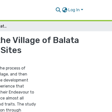
Log In
Strategies for Conservation & Development of the Village of Balata Al-Balad in Connection with the Archaeological Sites
e Village of Balata
 Sites
the process of
llage, and then
the development
perience that
their Endeavour to
ce almost all
nd traits. The study
tion through