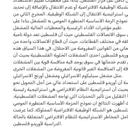
كامل على قرار المشغل, بناءا على معطيات تقييم الاستعداد
لشبكة الوظيفية الافتراضية أو عدم الانتقال بالإضافة إلى تحديد
 استراتيجية الانتقال إلى الشبكة الوظيفية. المخرج الثاني من
نموذج الرمة الاساسية المتطورة الموصي به للمشغل بناءا على
تقيم مؤشرات الأداء الرئيسية والمعطيات المالية للمشغل.
ى سوق الاتصالات الفلسطيني حيث أن فلسطين تعد دولة نامية
ئقه في مختلف القطاعات. حيث أن قطاع الاتصالات واحدة من
عاني من القوانين المفروضة من الاحتلال. في هذا السياق هذه
وريدو فلسطين احدى المشغلات الخلوية الفلسطينية بحيث أن
تقدم خدماتها في سوق يوجد فيه منافسة قوية بين المشغلات
فة إلى المنافسة الغير قانونية المفروضة من المشغلات الخرى
مثل مشغل سيليكوم الاسرائيلي ومشغل أورنج الاسرائيلي.
سة أن أوريدو فلسطين على استعداد عالي من أجل التحويل نحو
بحيث أن استراتيجية النظام الافتراضي هي استراتيجية رئيسية
التقليل من تأثير التحديات التي تواجه المشغلات الفلسطينية.
ك أظهرت النتائج ان نموذج الحزمة الأساسية المتطورة الموصي
فلسطين هو الشبكة الوظيفية الافتراضية المملوكة, كما عرضت
مل المخاطر الاستراتيجية للنظام الافتراضي المتعلقة بالحالة
الدراسية لأوريدو فلسطين.