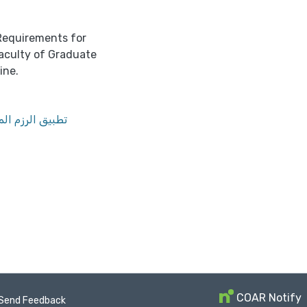
 Requirements for
aculty of Graduate
ine.
تطبيق الرزم ال
COAR Notify
Send Feedback