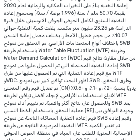
إعادة التغذية بناءً على التغيرات المكانية والزمانية لعام 2020
بقيمة 50.70 ملم / سنة (1.996 بوصة / سنة) ومجموع إعادة
التغذية السنوي لكامل الحوض الجوفي الايوسيني خلال فترة
الدراسة هو 23.25 مليون متر مكعب. بلغت كمية التغذية حوالي
10.07٪ من حجم هطول الأمطار. يختلف معدل إعادة الشحن
باختلاف أنواع استخدامات الأراضي. تم التحقق من نموذج SWB
باستخدام طريقة Water Table Fluctuation (WTF) وطريقة
Water Demand Calculation (WDC) من خلال مقارنة نتائج قيم
إعادة التغذية المحتملة التي تم الحصول عليها من نموذج SWB
مع قيم إعادة التغذية التي تم الحصول عليها من طرق WTF
وWDC. أظهر البحث توافق كبير بين نموذج SWB وطرق التحقق.
تم تعديل قيم رقم المنحنى (CN) يدويًا بنسبة -2٪، و -1٪، و -0.5٪
لأنواع استخدامات الأراضي، لإيجاد أفضل توافق لطريقة WTF
وللحصول على نتائج أكثر واقعية. تم تقييم أداء نموذج SWB بعد
عملية التحقق باستخدام الخطأ النسبي (RE) وجودة التوافق بين
قيم إعادة التغذية المحاكاة الناتجة عن نموذج SWB وقيم إعادة
التغذية المرصودة الناتجة عن طريقة WTF. تم تقدير الكمية
الإجمالية السنوية للطلب على المياه في منطقة الحوض الجوفي