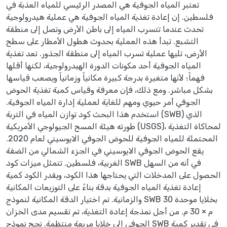
تعتبر المياه الجوفية هي المصدر الرئيسي للمياه العذبة في
فلسطين. إن إعادة تغذية المياه الجوفية هي عملية هيدرولوجية
تحدث عندما تتسرب المياه إلى باطن الأرض وتصل إلى منطقة
التشبع. تبدأ هذه العملية بحدوث هطول الأمطار على سطح
الأرض، تليها عملية تسرب المياه إلى منطقة الجذور. تعد تغذية
المياه الجوفية أحد مكونات الدورة الهيدرولوجية، لكنها أقلها
فهماً؛ لأنها متغيرة بدرجة كبيرة مكانياً وزمانياً ويصعب قياسها
بشكل مباشر. ومع ذلك، فإن معرفة وقياس كمية تغذية الحوض
الجوفي أمر حيوي ومهم للغاية لعملية إدارة المياه الجوفية.
استخدم هذا البحث كود توازن المياه في التربة (SWB) الذي
طورته هيئة المسح الجيولوجي الأمريكية (USGS)، لمحاكاة التغذية
المحتملة للمياه الجوفية للحوض الجوفي الايوسيني لعام 2020.
يقع الحوض الجوفي الايوسيني في الجزء الشمالي من الضفة
الغربية، فلسطين. تتمثل ميزات كود SWB في أنه من السهل
الحصول على المدخلات التي يحتاجها هذا الكود، ويقدر الكود كمية
إعادة تغذية المياه الجوفية بدقة بناءً على التوزيعات المكانية
والزمانية. تم اختيار الدقة المكانية لنموذج SWB بخلايا موحدة 30
م × 30 م. من أجل نمذجة إعادة التغذية، تم تقسيم مدى الخزان
الجوفي إلى خلايا مربعة منتظمة. نجح نموذج SWB في تقدير كمية