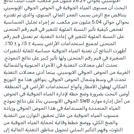
الايوسيني بحوالي 28.29 مليون متر مكعب، حيث أثبتت نتائج
البحث أن مستوى المياه الجوفية في الحوض الجوفي الإيوسيني
يتناقص مع الزمن بسبب العجز المائي السنوي، والذي تم تقديره
بحوالي حوالي 5.04 مليون متر مكعب. تم إجراء تحليل الحساسية
لفحص كيفية تأثير النسبة المئوية للتغير في قيم رقم المنحنى
على النسبة المئوية للتغير في إعادة التغذية. تم تعديل قيم رقم
المنحنى لجميع استخدامات الأراضي بنسبة ± 5٪ و ± 10٪.
أظهرت النتائج أن تغذية المياه الجوفية حساسة للغاية للتغيرات
الصغيرة في قيم رقم المنحنى ولها تأثير كبير على نتائج النموذج.
تحدث أعلى معدلات التغذية في الأجزاء الجنوبية والشمالية
الغربية من الحوض الجوفي الايوسيني. بينما أدنى معدلات التغذية
تحدث في وسط وشمال الحوض الجوفي. يتوافق هذا مع التوزيع
المكاني لهطول الأمطار وأنواع استخدامات الأراضي في المنطقة.
أوصى البحث بضرورة وضع خطة لإدارة المياه الجوفية في الحوض
الجوفي الايوسيني بناءً على نتائج نموذج SWB من أجل إدارة موارد
المياه المتجددة والمستدامة في هذا الحوض الجوفي وزيادة
منسوب المياه الجوفية من خلال تحقيق التوازن بين التغذية
والضخ الكلي، ووضع خطط وقائية لحماية المياه الجوفية من
التلوث، وفهم التأثير السلبي لتحويل مناطق التغذية العالية إلى