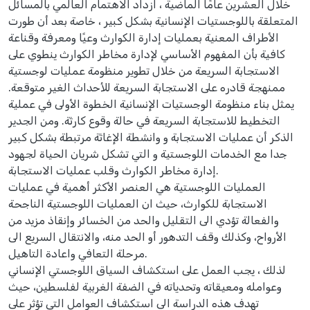
خلال العشرين عامًا الماضية ، ازداد الاهتمام العالمي بالمسائل
المتعلقة باللوجستيات الإنسانية بشكل كبير ، خاصة بعد أن طورت
الأطراف المعنية بعمليات إدارة الكوارث وعيًا ومعرفة وقناعة
كافية بأن المفهوم الأساسي لإدارة مخاطر الكوارث ينطوي على
الاستجابة السريعة من خلال تطوير منظومة عمليات لوجستية
ممنهجة قادره على الاستجابة السريعة للأحداث الغير متوقعة.
يمثل بناء منظومة الوجستيات الإنسانية الخطوة الأولى في عملية
التخطيط للاستجابة السريعة في حالة وقوع كارثة. ومن الجدير
الذكر أن عمليات الاستجابة و وانشطة الإغاثة مرتبطة بشكل كبير
جدا مع الخدمات اللوجستية و التي تشكل شريان الحياة لجهود
إدارة مخاطر الكوارث وقلب عمليات الاستجابة.
العمليات اللوجستية هي العنصر الأكثر أهمية في عمليات
الاستجابة للكوارث، حيث ان العمليات اللوجستية الناجحة
والفعالة تؤدي الى التقليل والحد من الخسائر وإنقاذ مزيد من
الأرواح، وكذلك وقف التدهور أو الحد منه، والانتقال السريع الى
مرحلة التعافي واعادة التاهيل.
لذلك ، يجب العمل على استكشاف السياق اللوجستي الإنساني
وعوامله ومعيقاته وتحدياته في الضفة الغربية لفلسطين، حيث
تهدف هذه الدراسة الى استكشاف العوامل التي تؤثر على