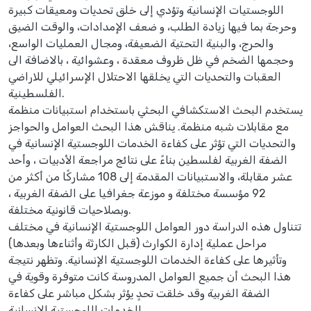
اللوجستيات الإنسانية وتؤدي إلى خلق تحديات ومعيقات كبيرة
وحرجة بما فيها زيادة الطلب، و ضعف الإمدادات، والوقت الضيق
والحرج، والبنية التحتية الضعيفة، ومجال العمليات الواسع،
وحجمها الضخم في ظل ظروف معقدة ، وعشوائية ، بالاضافة الى
العقبات والتحديات التي يخلقها الاحتلال الإسرائيلي للاراضي
الفلسطينية.
يستخدم البحث الاستكشافي البحثي باستخدام استبيانات منظمة
مع مقابلات شبه منظمة. يناقش هذا البحث العوامل والحواجز
والتحديات التي تؤثر على كفاءة الخدمات اللوجستية الإنسانية في
الضفة الغربية لفلسطين بناءً على نتائج مراجعة الأدبيات ، وأحد
عشر مقابلة، والاستبيانات المقدمة إلى 108 مشاركًا من أكثر من
92 مؤسسة مختلفة و موزعة جغرافيا على الضفة الغربية ،
وبصلاحيات قانونية مختلفة.
تتناول هذه الدراسة دور العوامل اللوجستية الإنسانية في مختلف
مراحل عملية إدارة الكوارث (قبل الكارثة وأثناءها وبعدها)
وتأثيرها على كفاءة الخدمات اللوجستية الإنسانية. وتظهر نتيجة
هذا البحث أن جميع العوامل المدروسة كانت متوفرة وقوية في
الضفة الغربية وقد خلقت تحدٍ يؤثر بشكل مباشر على كفاءة
الخدمات اللوجستية الإنسانية.