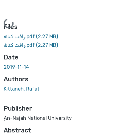
Loading...
Files
(2.27 MB)
رافت كتانة.pdf
(2.27 MB)
رافت كتانة.pdf
Date
2019-11-14
Authors
Kittaneh, Rafat
Publisher
ِAn-Najah National University
Abstract