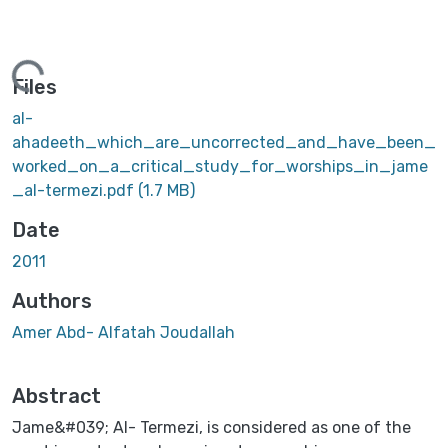
ing...
Files
al-
ahadeeth_which_are_uncorrected_and_have_been_
worked_on_a_critical_study_for_worships_in_jame
_al-termezi.pdf
(1.7 MB)
Date
2011
Authors
Amer Abd- Alfatah Joudallah
Abstract
Jame&#039; Al- Termezi, is considered as one of the