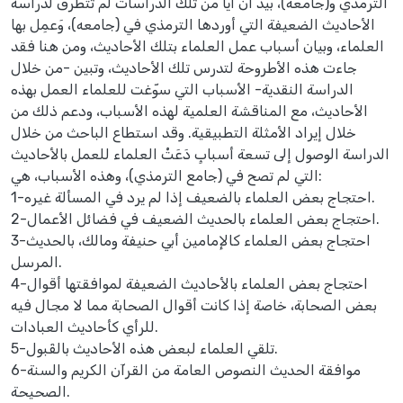
الترمذي و(جامعه)، بيد أنْ أياً من تلك الدراسات لم تتطرق لدراسة
الأحاديث الضعيفة التي أوردها الترمذي في (جامعه)، وَعمِل بها
العلماء، وبيان أسباب عمل العلماء بتلك الأحاديث، ومن هنا فقد
جاءت هذه الأطروحة لتدرس تلك الأحاديث، وتبين -من خلال
الدراسة النقدية- الأسباب التي سوّغت للعلماء العمل بهذه
الأحاديث، مع المناقشة العلمية لهذه الأسباب، ودعم ذلك من
خلال إيراد الأمثلة التطبيقية. وقد استطاع الباحث من خلال
الدراسة الوصول إلى تسعة أسبابٍ دَعَتْ العلماء للعمل بالأحاديث
التي لم تصح في (جامع الترمذي)، وهذه الأسباب، هي:
1-احتجاج بعض العلماء بالضعيف إذا لم يرد في المسألة غيره.
2-احتجاج بعض العلماء بالحديث الضعيف في فضائل الأعمال.
3-احتجاج بعض العلماء كالإمامين أبي حنيفة ومالك، بالحديث
المرسل.
4-احتجاج بعض العلماء بالأحاديث الضعيفة لموافقتها أقوال
بعض الصحابة، خاصة إذا كانت أقوال الصحابة مما لا مجال فيه
للرأي كأحاديث العبادات.
5-تلقي العلماء لبعض هذه الأحاديث بالقَبول.
6-موافقة الحديث النصوص العامة من القرآن الكريم والسنة
الصحيحة.