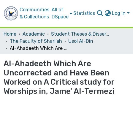
Communities
All of
Statistics
Log In
& Collections
DSpace
Home
Academic
Student Theses & Dissertations
The Faculty of Shari’ah
Usol Al-Din
Al-Ahadeeth Which Are Uncorrected and Have Been Worked on A Critical study for Worships in, Jame' Al-Termezi
Al-Ahadeeth Which Are
Uncorrected and Have Been
Worked on A Critical study for
Worships in, Jame' Al-Termezi