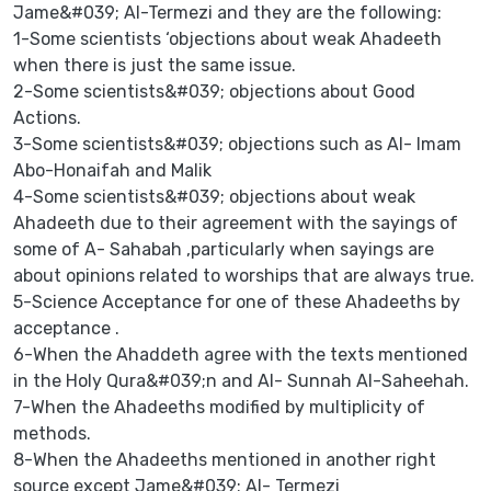
Jame&#039; Al-Termezi and they are the following:
1-Some scientists ‘objections about weak Ahadeeth
when there is just the same issue.
2-Some scientists&#039; objections about Good
Actions.
3-Some scientists&#039; objections such as Al- Imam
Abo-Honaifah and Malik
4-Some scientists&#039; objections about weak
Ahadeeth due to their agreement with the sayings of
some of A- Sahabah ,particularly when sayings are
about opinions related to worships that are always true.
5-Science Acceptance for one of these Ahadeeths by
acceptance .
6-When the Ahaddeth agree with the texts mentioned
in the Holy Qura&#039;n and Al- Sunnah Al-Saheehah.
7-When the Ahadeeths modified by multiplicity of
methods.
8-When the Ahadeeths mentioned in another right
source except Jame&#039; Al- Termezi