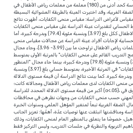
وتكونت عينة الدراسة كحد أدنى من (180) معلمة من معلمات رياض الأطفال في
ة الغربية، وقد اختيرت العينة بالطريقة العشوائية البسيطة
قياس لأغراض الدراسة: مقياس منحى الكفايات، أظهرت نتائج
 الحسابي لتقديرات عينة الدراسة على مقياس منحى الكفايات
لدى معلمات رياض الاطفال ككل بلغ (3.97) وبنسبة مئوية (79.4) وبدرجة كبيرة، أما
سابية لإجابات أفراد عينة الدراسة عن مجالات مقياس منحى
الكفايات لدى معلمات رياض الاطفال تراوحت ما بين (3.99- 3.96)، وجاء مجال
مج التدريب القائم على منحى الكفايات" بالمرتبة الأولى بمتوسط
حسابي قدره (3.99) وبنسبة مئوية (79.8) وبدرجة كبيرة، بينما جاء مجال "المنظور
العام حول منحى الكفايات" في المرتبة الأخيرة، بمتوسط حسابي بلغ (3.97) وبنسبة
وية (79.2) وبدرجة كبيرة. كما بينت نتائج الدراسة أن قيمة مستوى الدلالة
منحى الكفايات لدى معلمات رياض الأطفال ومجالاته كانت؛
أكبر من قيمة مستوى الدلالة المحدد للدراسة (α<.05)، وبالتالي عدم وجود فروق في
ل المهني حسب منحى الكفايات من وجهات نظرهن في محافظات
ل الضفة الغربية تبعاً لمتغير المؤهل العلمي وسنوات الخبرة.
اسة ومناقشتها انبثقت عنها توصيات عدّة، أهمّها: تعزيز الجانب
هيل، خصوصًا ما يتعلق بـالمنظور العام لمنحى الكفايات، وذلك
هيم التربوية والنظرية في جلسات التدريب، وليس التركيز فقط