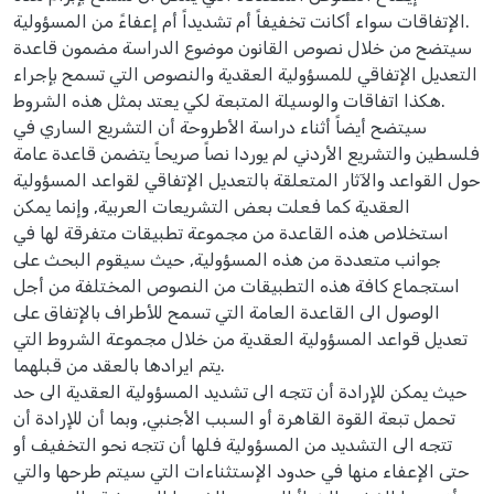
الإتفاقات سواء أكانت تخفيفاً أم تشديداً أم إعفاءً من المسؤولية.
سيتضح من خلال نصوص القانون موضوع الدراسة مضمون قاعدة
التعديل الإتفاقي للمسؤولية العقدية والنصوص التي تسمح بإجراء
هكذا اتفاقات والوسيلة المتبعة لكي يعتد بمثل هذه الشروط.
سيتضح أيضاً أثناء دراسة الأطروحة أن التشريع الساري في
فلسطين والتشريع الأردني لم يوردا نصاً صريحاً يتضمن قاعدة عامة
حول القواعد والآثار المتعلقة بالتعديل الإتفاقي لقواعد المسؤولية
العقدية كما فعلت بعض التشريعات العربية, وإنما يمكن
استخلاص هذه القاعدة من مجموعة تطبيقات متفرقة لها في
جوانب متعددة من هذه المسؤولية, حيث سيقوم البحث على
استجماع كافة هذه التطبيقات من النصوص المختلفة من أجل
الوصول الى القاعدة العامة التي تسمح للأطراف بالإتفاق على
تعديل قواعد المسؤولية العقدية من خلال مجموعة الشروط التي
يتم ايرادها بالعقد من قبلهما.
حيث يمكن للإرادة أن تتجه الى تشديد المسؤولية العقدية الى حد
تحمل تبعة القوة القاهرة أو السبب الأجنبي, وبما أن للإرادة أن
تتجه الى التشديد من المسؤولية فلها أن تتجه نحو التخفيف أو
حتى الإعفاء منها في حدود الإستثناءات التي سيتم طرحها والتي