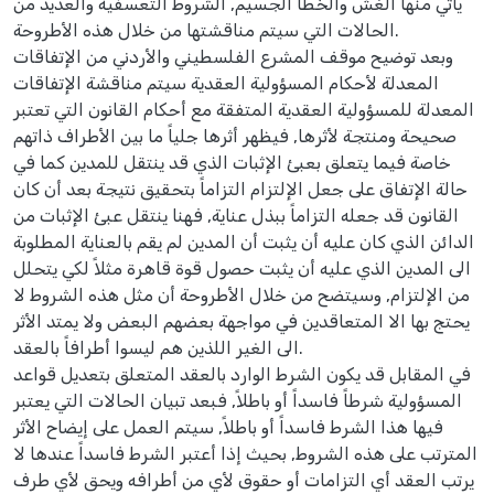
يأتي منها الغش والخطأ الجسيم, الشروط التعسفية والعديد من
الحالات التي سيتم مناقشتها من خلال هذه الأطروحة.
وبعد توضيح موقف المشرع الفلسطيني والأردني من الإتفاقات
المعدلة لأحكام المسؤولية العقدية سيتم مناقشة الإتفاقات
المعدلة للمسؤولية العقدية المتفقة مع أحكام القانون التي تعتبر
صحيحة ومنتجة لأثرها, فيظهر أثرها جلياً ما بين الأطراف ذاتهم
خاصة فيما يتعلق بعبئ الإثبات الذي قد ينتقل للمدين كما في
حالة الإتفاق على جعل الإلتزام التزاماً بتحقيق نتيجة بعد أن كان
القانون قد جعله التزاماً ببذل عناية, فهنا ينتقل عبئ الإثبات من
الدائن الذي كان عليه أن يثبت أن المدين لم يقم بالعناية المطلوبة
الى المدين الذي عليه أن يثبت حصول قوة قاهرة مثلاً لكي يتحلل
من الإلتزام, وسيتضح من خلال الأطروحة أن مثل هذه الشروط لا
يحتج بها الا المتعاقدين في مواجهة بعضهم البعض ولا يمتد الأثر
الى الغير اللذين هم ليسوا أطرافاً بالعقد.
في المقابل قد يكون الشرط الوارد بالعقد المتعلق بتعديل قواعد
المسؤولية شرطاً فاسداً أو باطلاً, فبعد تبيان الحالات التي يعتبر
فيها هذا الشرط فاسداً أو باطلاً, سيتم العمل على إيضاح الأثر
المترتب على هذه الشروط, بحيث إذا أعتبر الشرط فاسداً عندها لا
يرتب العقد أي التزامات أو حقوق لأي من أطرافه ويحق لأي طرف