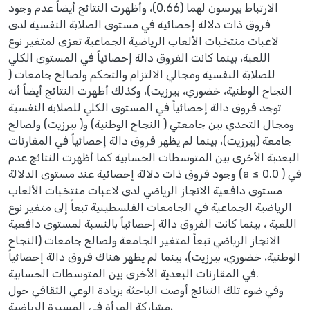
الارتباط بيرسون لهما (0.66)، وأظهرت النتائج أيضاً عدم وجود
فروق ذات دلالة إحصائية في مستوى الصلابة النفسية لدى
لاعبات منتخبات الألعاب الرياضية الجماعية تعزى لمتغير نوع
اللعبة، بينما كانت الفروق دالة إحصائياً في المستوى الكلي
للصلابة النفسية ومجالي الالتزام والتحكم ولصالح جامعات (
النجاح الوطنية، خضوري، بيرزيت)، وكذلك أظهرت النتائج أيضاً أنه
توجد فروق دالة إحصائياً في المستوى الكلي للصلابة النفسية
ومجال التحدي بين جامعتي ( النجاح الوطنية) و( بيرزيت) ولصالح
جامعة (بيرزيت)، بينما لم يظهر فروق دالة إحصائياً في المقارنات
البعدية الأخرى بين المتوسطات الحسابية كما أظهرت النتائج عدم
وجود فروق ذات دلالة إحصائية عند مستوى الدلالة (a ≤ 0.0 ) في
مستوى دافعية الانجاز الرياضي لدى لاعبات منتخبات الألعاب
الرياضية الجماعية في الجامعات الفلسطينية تبعاً إلى متغير نوع
اللعبة ، بينما كانت الفروق دالة إحصائياً بالنسبة لمستوى دافعية
الانجاز الرياضي تبعاً لمتغير الجامعة ولصالح جامعات (النجاح
الوطنية، خضوري، بيرزيت)، بينما لم يظهر هناك فروق دالة إحصائياً
في المقارنات البعدية الأخرى بين المتوسطات الحسابية.
وفي ضوء تلك النتائج أوصت الباحثة بزيادة الوعي الثقافي حول
مشاركة المرأة في المسيرة الرياضية،