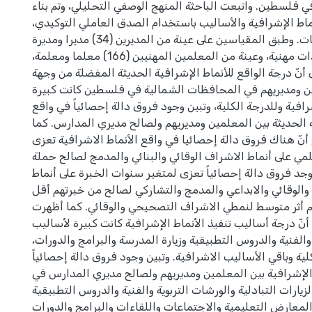
ي فلسطين. واتبعت الباحثة المنهج الوصفي التحليلي، وتم بناء
اط الإشرافية والأساليب باستخدام الصدق العاملي التوكيدي،
واستخرج معامل الثبات. وطبق المقياسين على عينة من المديرين (34) مديرا ومديرة
لمدارس ووحدات مهنية، وعينة من المعلمين المهنيين (166) معلما ومعلمة،
أنّ درجة الواقع للأنماط الإشرافية الحديثة المفضلة من وجهة
ين ومديريهم في المحافظات الشمالية في فلسطين كانت كبيرة
افية وللدرجة الكلية، وتبين وجود فروق دالة إحصائياً في واقع
ة الحديثة بين المعلمين ومديريهم ولصالح مديري المدارس. كما
أنّ هناك فروق دالة إحصائيا في واقع الأنماط الاشرافية تعزى
مي على أنماط الاشراف الوقائي والبنائي والمدمج لصالح حملة
توجد فروق دالة إحصائياً تعزى لمتغير سنوات الخبرة على أنماط
الوقائي والابداعي والمدمج والتشاركي لصالح من خبرتهم أقل
حجم أثر متوسط لنمطي الاشراف التصحيحي والوقائي. كما أظهرت
 أنّ درجة أساليب تنفيذ الأنماط الإشرافية كانت كبيرة لأساليب
والفنية والدروس التطبيقية وزيارة المدرسة والبرامج والدورات،
ة وباقي الأساليب الاشرافية. وتبين وجود فروق دالة إحصائياً
الإشرافية بين المعلمين ومديريهم ولصالح مديري المدارس في
لزيارات التبادلية والورشات التربوية والفنية والدروس التطبيقية
المعارض التعليمية والاجتماعات واللقاءات والبرامج والدورات