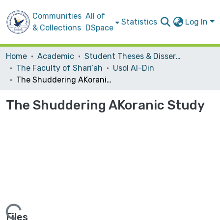
Communities
All of
Statistics
Log In
& Collections
DSpace
Home
Academic
Student Theses & Dissertations
The Faculty of Shari’ah
Usol Al-Din
The Shuddering AKoranic Study
The Shuddering AKoranic Study
Files