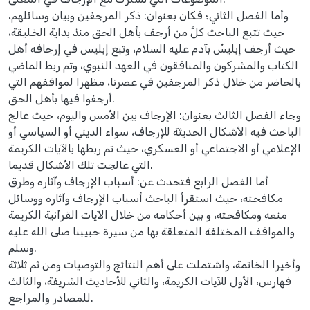
وأما الفصل الثاني؛ فكان بعنوان: ذكر المرجفين وبيان وسائلهم،
حيث تتبع الباحث كلَّ من أرجف بأهل الحق منذ بداية الخليقة،
حيث أرجف إبليسُ بآدم عليه السلام، وتبع إبليس في إرجافه أهل
الكتاب والمشركون والمنافقون في العهد النبوي، وتم ربط الماضي
بالحاضر من خلال ذكر المرجفين في عصرنا، مظهرا لمواقفهم التي
أرجفوا فيها بأهل الحق.
وجاء الفصل الثالث بعنوان: الإرجاف بين الأمس واليوم، حيث عالج
الباحث فيه الأشكال الحديثة للإرجاف، سواء الديني أو السياسي أو
الإعلامي أو الاجتماعي أو العسكري، حيث تم ربطها بالآيات الكريمة
التي عالجت تلك الأشكال قديما.
أما الفصل الرابع فتحدث عن: أسباب الإرجاف وآثاره وطرق
مكافحته، حيث استقرأ الباحث أسباب الإرجاف وآثاره ووسائل
منعه ومكافحته، و بين أحكامه من خلال الآيات القرآنية الكريمة
والمواقف المختلفة المتعلقة بها من سيرة حبيبنا صلى الله عليه
وسلم.
وأخيرا الخاتمة، واشتملت على أهم النتائج والتوصيات ومن ثم ثلاثة
فهارس، الأول للآيات الكريمة، والثاني للأحاديث الشريفة، والثالث
للمصادر والمراجع.