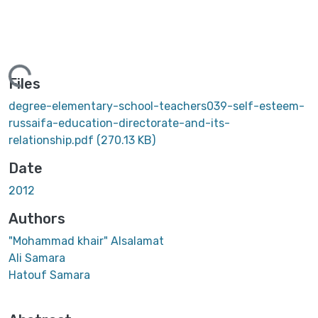
ading...
Files
degree-elementary-school-teachers039-self-esteem-
russaifa-education-directorate-and-its-
relationship.pdf
(270.13 KB)
Date
2012
Authors
"Mohammad khair" Alsalamat
Ali Samara
Hatouf Samara