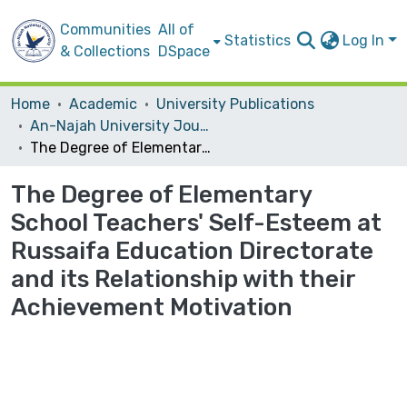
Communities
All of
Statistics
Log In
& Collections
DSpace
Home
Academic
University Publications
An-Najah University Journal for Research - B (Humanities)
The Degree of Elementary School Teachers' Self-Esteem at Russaifa Education Directorate and its Relationship with their Achievement Motivation
The Degree of Elementary
School Teachers' Self-Esteem at
Russaifa Education Directorate
and its Relationship with their
Achievement Motivation