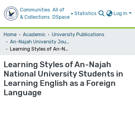
Communities
All of
Statistics
Log In
& Collections
DSpace
Home
Academic
University Publications
An-Najah University Journal for Research - B (Humanities)
Learning Styles of An-Najah National University Students in ‎Learning English as a Foreign Language
Learning Styles of An-Najah
National University Students in
‎Learning English as a Foreign
Language