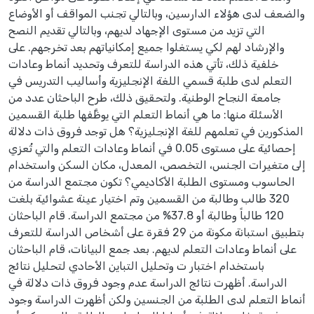
والضعف لدى هؤلاء الدارسين، وبالتالي تجنب المواقف أو الأوضاع
التي تزيد من مستوى الإجهاد لديهم، وبالتالي تقديم النصح
والإرشاد لهم لكي يستغلوا جميع إمكانياتهم بعد تخرجهم. على
خلفية ذلك، تأتي هذه الدراسة للتعرف وتحديد أنماط وعادات
التعلم لدى طلبة قسمي اللغة الإنجليزية وأساليب التدريس في
جامعة النجاح الوطنية. ولتحقيق ذلك، طرح الباحثان عدد من
الأسئلة منها: ما هي أنماط التعلم التي يوظَّفها طلبة القسمين
المذكورين في تعلمهم للغة الإنجليزية؟ هل توجد فروق ذات دلالة
إحصائية على مستوى 0.05 في أنماط وعادات التعلم والتي تُعزي
إلى متغيرات الجنس، التخصص، المعدل، مكان السكن واستخدام
الحاسوب ومستوى الطلبة الأكاديمي؟ تكون مجتمع الدراسة من
320 طالب وطالبة من القسمين وتم اختيار عينة عشوائية بلغت
120 طالباً وطالبة أو 37.8% من مجتمع الدراسة. قام الباحثان
بتطبيق استبانة مكونة من 29 فقرة على أشخاص الدراسة للتعرف
على أنماط وعادات التعلم لديهم. بعد جمع البيانات، قام الباحثان
باستخدام اختبار ت وتحليل التباين الأحادي لتحليل نتائج
الدراسة. أظهرت نتائج الدراسة عدم وجود فروق ذات دلالة في
أنماط التعلم لدى الطلبة من الجنسين ولكن أظهرت الدراسة وجود