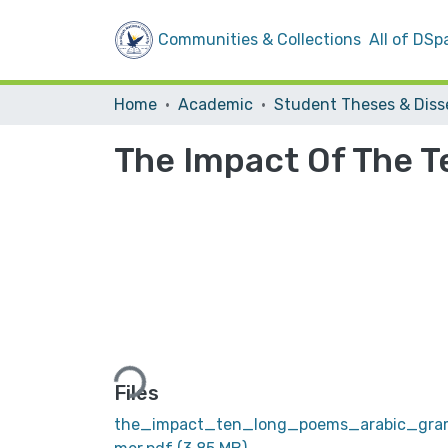
Communities & Collections
All of DSp
Home
Academic
The Impact Of The 
Loading...
Files
the_impact_ten_long_poems_arabic_gra