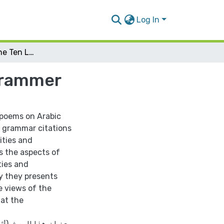
Log In
The Impact Of The Ten Long Poems On Arabic Grammer
Grammer
g poems on Arabic
 grammar citations
ities and
s the aspects of
ties and
y they presents
 views of the
hat the