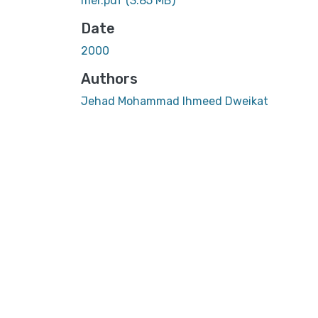
mer.pdf
(3.85 MB)
Date
2000
Authors
Jehad Mohammad Ihmeed Dweikat