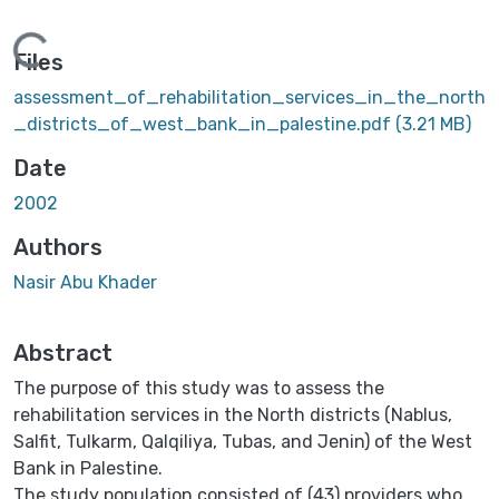
ding...
Files
assessment_of_rehabilitation_services_in_the_north
_districts_of_west_bank_in_palestine.pdf
(3.21 MB)
Date
2002
Authors
Nasir Abu Khader
Abstract
The purpose of this study was to assess the
rehabilitation services in the North districts (Nablus,
Salfit, Tulkarm, Qalqiliya, Tubas, and Jenin) of the West
Bank in Palestine.
The study population consisted of (43) providers who