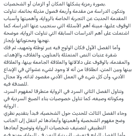
بصورة رمزية يشكلها المكان أو الزمان أو الشخصيات.
وتتكون الدراسة من مقدمة وأربعة فصول مذيلة بخاتمة، تناولت
المقدمة الحديث عن التجربة الخاصة بالرواية، وأهميتها وأسباب
الوقوف عليها، مبينة أهم الأسئلة التي ستجيب عنها الدراسة، كما
اشتملت على أهم الدراسات السابقة التي تناولت الرواية، موضحة
نهجها ومحتوياتها بإيجاز.
وأما الفصل الأول فكان الولوج فيه عبر توطئة وتمهيد، ثم فك
شفرة عتبات النص المتمثلة بالعناوين، والغلاف، والإهداء،
والمقدمة، بالوقوف على دلالاتها والعلاقة الجامعة بينها، والعلاقة
بينها وبين المتن، انطلاقا من أنه لا وجود لشيء عشوائي في الإبداع
الأدبي، وأن كل شيء في العمل الأدبي مقصود لذاته، ولا مجال
للصدفة فيه.
وتناول الفصل الثاني السرد في الرواية متطرقا لمفهوم السرد،
ومكوناته وصيغه، كما تناول خصوصيات بناء الصيغ السردية في
الرواية .
وجاء الفصل الثالث للحديث حول الشخصية، فبدأ بتقديم نظري
وضح مفهوم الشخصية وأهميتها وأبعادها ثم انتقل إلى الجانب
التطبيقي لتصنيف شخصيات الرواية وتوضيح أبعادها
وأما الفصل الرابع فتعرض إلى بنية الزمن في الرواية، ومزج فيه