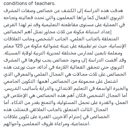
conditions of teachers.
هدفت هذه الدراسة إلى الكشف عن خصائص وصفات المشرف
التربوي الفعال كما يراها المعلمون والتي تحدد فعاليته ونجاحه
في العملية على مستوى مقاطعته التعليمية وقد تم لهذا الغرض
إعداد استبانة مكونة من ثلاث محاور تمثل أهم الخصائص
المتعلقة بالجانب العلمي، الجانب الشخصي وجانب العلاقات
الإنسانية، حيث تم تطبيقه على عينة عشوائية مكونة من 125 معلم
ومعلمة تابعين لمدارس مختلفة لمديرية التربية لولاية المسيلة.
وقد أفضت الدراسة إلى وجود خصائص يجب توفرها في المشرف
التربوي حتي تتحقق الفعالية اللازمة في أدائه، حيث توزعت هذه
الخصائص على ثلاث مجالات هي المجال العلمي والمعرفي الذي
اشتمل على مجموعة من الخصائص أهمها: التكوين الجامعي
والخبرة الواسعة في التعليم الابتدائي، والدراية بأساليب التدريس.
أما المجال الشخصي فكان أهم هذه الخصائص هي الإخلاص في
العمل، والقدرة على تحمل المسئولية، والتمتع بقدر من الذكاء. أما
المجال الثالث المتعلق بالجانب العلائقي فتمثلت هذه
الخصائص في إحترام ألآخرين، القدرة على تكوين علاقات
اجتماعية، ومراعاة ظروف المعلمين وأحوالهم.