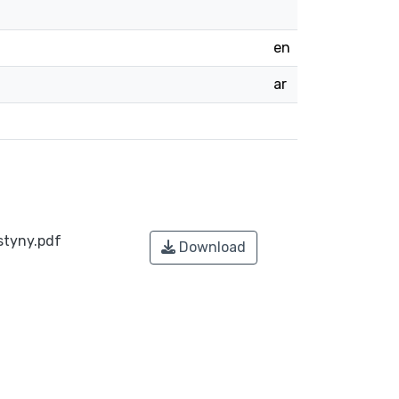
en
ar
styny.pdf
Download