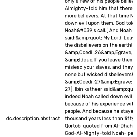
only a few of his people believ
Almighty-told him that there 
more believers. At that time No
down evil upon them. God told
Noah&#039;s call:[ And Noah
said:&amp;quot; My Lord! Leave
the disbelievers on the earth!
&amp;Ccedil;26&amp;Egrave;
&amp;ldquo;If you leave them, 
mislead your slaves, and they w
none but wicked disbelievers&
&amp;Ccedil;27&amp;Egrave; [
27]. Ibin katheer said&amp;quo
indeed Noah called down evil 
because of his experience wit
people. And because he stayed
dc.description.abstract
thousand years less than fifty(2
Qortobi quoted from Al-Dhahh
God-Al-Mighty-told Noah- pea