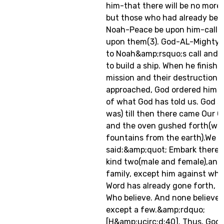
him-that there will be no more 
but those who had already beli
Noah-Peace be upon him-calle
upon them(3). God-AL-Mighty
to Noah&amp;rsquo;s call and 
to build a ship. When he finishe
mission and their destruction b
approached, God ordered him to 
of what God has told us. God sai
was) till then there came Our
and the oven gushed forth(wate
fountains from the earth).We
said:&amp;quot; Embark therein
kind two(male and female),and
family, except him against wh
Word has already gone forth, 
Who believe. And none believed
except a few.&amp;rdquo;
[H&amp;ucirc;d:40]. Thus, God