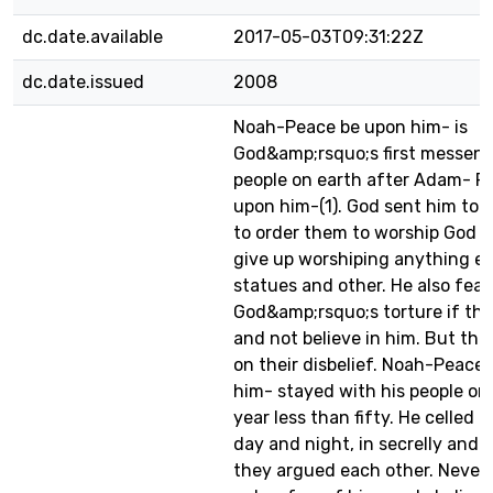
dc.date.available
2017-05-03T09:31:22Z
dc.date.issued
2008
Noah-Peace be upon him- is
God&amp;rsquo;s first messeng
people on earth after Adam- P
upon him-(1). God sent him to h
to order them to worship God o
give up worshiping anything el
statues and other. He also fea
God&amp;rsquo;s torture if the
and not believe in him. But the
on their disbelief. Noah-Peace
him- stayed with his people o
year less than fifty. He celled
day and night, in secrelly and 
they argued each other. Nevert