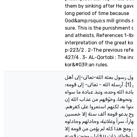
them by sinking after He gave
long period of time because
God&amp;rsquo;s mill grinds sl
sure. This is the punishment of
and atheists. References 1-Ibn 
interpretation of the great ko
p-223/2 . 2-The previous refer
427/4 . 3- AL-Qortobi : The incl
kor&#039;an rules.
 أول رسول بعثه الله-تعالى-إلى أهل
الأرض بعد آدم [1]. أرسله الله - تعالى- إلى قومه؛
بادة الله وحده، ونبذ عبادة ما سواه
م ونحوها، وخوّفهم من عذاب الله إن
يؤمنوا به، لكنهم استمروا على كفرهم
نوح يدعو قومه ألف سنة إلا خمسين
ً ونهاراً، سراً وعلانية، وجادلهم وجادلوه
، ومع هذا كله لم يؤمن من قومه إلا
قليل، وحوت قصته u دروساً وعبراً وفوائد ذات