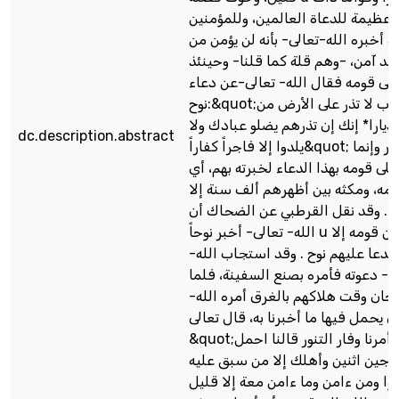
 عظيمة للدعاة العالمين، وللمؤمنين
د أخبره الله-تعالى- بأنه لن يؤمن من
قد آمن، -وهم قلة كما قلنا- وحينئذ
على قومه فقال الله- تعالى-عن دعاء
نوح:&quot;وقال نوح رب لا تذر على الأرض من
ديارا* إنك إن تذرهم يضلو عبادك ولا
dc.description.abstract
يلدوا إلا فاجراً كفاراً&quot; قال ابن كثير وإنما
على قومه بهذا الدعاء لخبرته بهم، أي
ومه، ومكثه بين أظهرهم ألف سنة إلا
 . وقد نقل القرطبي عن الضحاك أن
الله- تعالى- أخبر نوحاً u بأنه لن يؤمن من قومه إلا
 فدعا عليهم نوح . وقد استجاب الله
ى- دعوته فأمره بصنع السفينة، فلما
، وحان وقت هلاكهم بالغرق أمره الله
أن يحمل فيها ما أخبرنا به، قال تعالى
&quot;حتى اذا جاء أمرنا وفار التنور قالنا احمل
وجين اثنين وأهلك إلا من سبق عليه
القوا ومن ءامن وما ءامن معة إلا قليل&qu