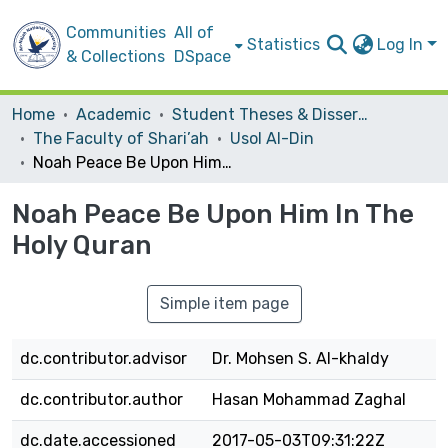
Communities
All of
Statistics
Log In
& Collections
DSpace
Home
Academic
Student Theses & Dissertations
The Faculty of Shari’ah
Usol Al-Din
Noah Peace Be Upon Him In The Holy Quran
Noah Peace Be Upon Him In The
Holy Quran
Simple item page
dc.contributor.advisor
Dr. Mohsen S. Al-khaldy
dc.contributor.author
Hasan Mohammad Zaghal
dc.date.accessioned
2017-05-03T09:31:22Z