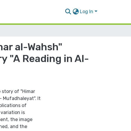
Log In
imar al-Wahsh"
y "A Reading in Al-
 story of "Himar
- Mufadhaleyat". It
plications of
variation is
sent, the image
ned, and the