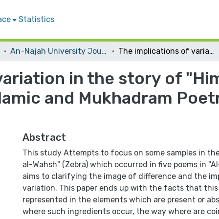
ace
Statistics
An-Najah University Journal for Research - B (Humanities)
The implications of variation in the story of "Himar al-Wahsh" (Zebra) in the Pre-Islamic and Mukhadram Poetry "A Reading in Al- Mufadhaleyat"
variation in the story of "H
Islamic and Mukhadram Poetr
Abstract
This study Attempts to focus on some samples in the
al-Wahsh" (Zebra) which occurred in five poems in "Al
aims to clarifying the image of difference and the im
variation. This paper ends up with the facts that this 
represented in the elements which are present or ab
where such ingredients occur, the way where are coi