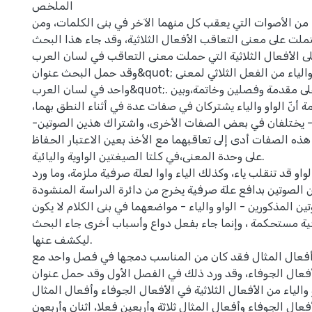
الملخص
اء من الأصوات التي يعقب كل منهما الآخر في بنى الكلمات، ومن
ملت على معنى التعاقب الأفعال الثلاثية، وقد جاء هذا البحث
لى الأفعال الثلاثية التي حملت معنى التعاقب في لسان العرب
وقد حمل البحث عنوان&quot; ما تعاقب فيه الواو والياء من الفعل الثلاثي لمعنى
واحد في لسان العرب&quot;. وقد اشتمل البحث على مقدمة وفصلين وخاتمة،وبين
ة أنّ الواو والياء يشتركان في صفات عدة في أثناء النطق بهما
ياء- يختلفان في بعض الصفات الأخرى، واشتراك هذين الصوتين
 هذه الصفات أدى إلى تعاقبهما مع الأخذ بعين الاعتبار الحفاظ
على وحدة المعنى،في كلتا الصيغتين الواوية واليائية.
لواو قد تنقلب ياء، وكذلك الياء واوا لعلة صرفية ملزمة، وما ورد
 الصوتين بدافع علة صرفية يخرج من دائرة الدراسة المنشودة
تين المذكورين - الواو والياء - مواضعهما في بنى الكلام لا يكون
ة مستحكمة ، وإنما جاء بفعل دواع وأسباب أخرى جاء البحث
ليكشف عنها.
أفعال المثال فقد كان من المناسب دمجها في فصل واحد مع
الأفعال الجوفاء، وقد ورد ذلك في الفصل الأول وقد حمل عنوان&quot; تعاقب
 الواو والياء من الأفعال الثلاثية في الأفعال الجوفاء وأفعال المثال
عال الجوفاء وأفعال المثال ثلاثة وأربعين فعلا، اثنان وأربعون