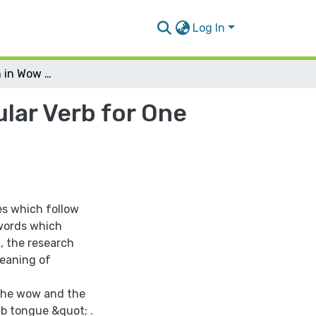
Log In
What Succession in Wow and Omega of A triangular Verb for One Meaning in the Arab Tongue
lar Verb for One
s which follow
 words which
, the research
meaning of
 the wow and the
ab tongue &quot; .