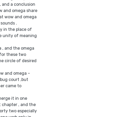
, and a conclusion
wow and omega share
that wow and omega
 sounds .
 in the place of
he unity of meaning
a , and the omega
for these two
e circle of desired
ow and omega –
 bug court ,but
her came to
merge it in one
t chapter , and the
rty two especially