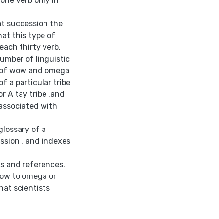
one verb only in
t succession the
at this type of
each thirty verb.
number of linguistic
on of wow and omega
f a particular tribe
or A tay tribe ,and
 associated with
glossary of a
ssion , and indexes
es and references.
wow to omega or
hat scientists