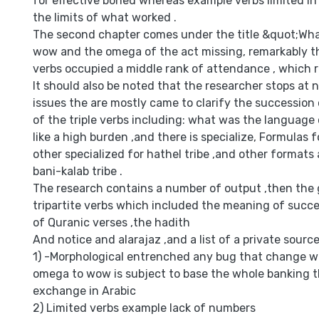
for effective boned whereas example verbs limited in 
the limits of what worked .
The second chapter comes under the title &quot;Wha
wow and the omega of the act missing, remarkably th
verbs occupied a middle rank of attendance , which r
It should also be noted that the researcher stops at 
issues the are mostly came to clarify the successi
of the triple verbs including: what was the language o
like a high burden ,and there is specialize, Formulas f
other specialized for hathel tribe ,and other formats
bani-kalab tribe .
The research contains a number of output ,then the 
tripartite verbs which included the meaning of succe
of Quranic verses ,the hadith
And notice and alarajaz ,and a list of a private sourc
1) -Morphological entrenched any bug that change 
omega to wow is subject to base the whole banking t
exchange in Arabic
2) Limited verbs example lack of numbers