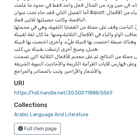
فاء، في حين ورد من المثال فعل واحد فقط في حدود ما علمت
أما الفصل الثاني فقد جاء تحت عنوان:&quot; ما تعاقب فيه الواو والياء من الأفعال
الناقصة، وكانت حصيلتها ثلاثين فعلا.
نّ الباحث وقف على جملة من القضايا اللغوية، وهي في مجملها
قب الواو والياء في الأفعال الثلاثية،ومنها: ما كان لغة لقبيلة
، وهناك صيغة اختصت بها قبيلة طيِّء، وأخرى اختصت بها قبيلة
هذيل، وصيغ أخرى ارتبطت بقبيلة بني كلب.
جملة من النتائج، ثم على معجم للأفعال الثلاثية التي تضمنت
على فهارس للآيات القرآنية الكريمة والأحاديث النبوية الشريفة
والأشعار والأراجيز، وثبت بالمصادر والمراجع.
URI
https://hdl.handle.net/20.500.11888/6569
Collections
Arabic Language And Literature
Full item page