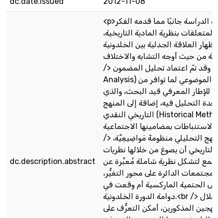
dc.date.issued
2012-11-08
<p>تناولت هذه الدراسة جانبًا مما قدمه الفكر
المتعلقات بنظرية المادية التاريخية،
إظهار العلاقة الجدلية بين الخلدونية
ة من حيث أوجه التشابه والاختلاف.<br
/> وقد تمّ اعتماد تحليل المضمون (Content
Analysis) بهدف الوصف الموضوعي لما توافر من
للإطار المعرفي قيد البحث، والذي
وحدة التحليل فيه، إضافة إلى المنهج
التاريخي النقدي (Historical Method) الذي يربط
لاستنباطات بمضامينها الاجتماعية.<br
/> وقد أفرز المنهج التحليلي منظومةً مَواضِيعِيَّة،
التاريخي أن يصوغ من خلالها نظريات
جمع لتشكل نظرية شاملة مُعبِّرة عن
dc.description.abstract
مجتمعات الدائرة على محور التغيُّر،
لى الحتمية الماركسية أم وقعت في
دوامة الدورة الخلدونية.<br /> ومن خلال
هجين المذكورين، أمكن التعرُّف على:<br /> •