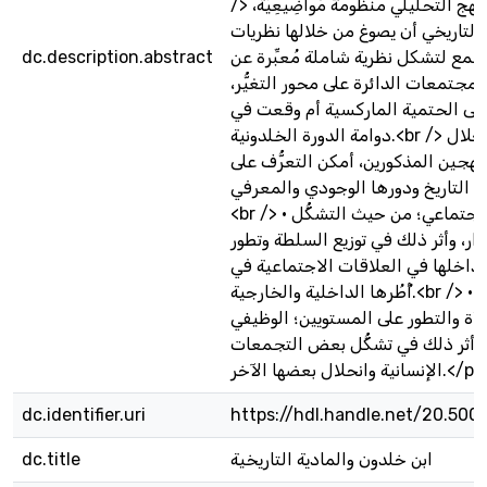
/> وقد أفرز المنهج التحليلي منظومةً مَواضِيعِيَّة،
التاريخي أن يصوغ من خلالها نظريات
جمع لتشكل نظرية شاملة مُعبِّرة عن
dc.description.abstract
مجتمعات الدائرة على محور التغيُّر،
لى الحتمية الماركسية أم وقعت في
دوامة الدورة الخلدونية.<br /> ومن خلال
هجين المذكورين، أمكن التعرُّف على:<br /> •
 التاريخ ودورها الوجودي والمعرفي.
<br /> • البناء الاجتماعي؛ من حيث التشكُّل
ار، وأثر ذلك في توزيع السلطة وتطور
تداخلها في العلاقات الاجتماعية في
أُطُرها الداخلية والخارجية.<br /> • العمران؛ من
ة والتطور على المستويين؛ الوظيفي
، وأثر ذلك في تشكُّل بعض التجمعات
الإنسانية وانحلال بعضها الآخر.</p>
dc.identifier.uri
https://hdl.handle.net/20.500
ابن خلدون والمادية التاريخية
dc.title