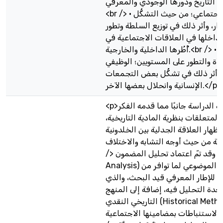
 التاريخ ودورها الوجودي والمعرفي.
<br /> • البناء الاجتماعي؛ من حيث التشكُّل
ار، وأثر ذلك في توزيع السلطة وتطور
تداخلها في العلاقات الاجتماعية في
أُطُرها الداخلية والخارجية.<br /> • العمران؛ من
ة والتطور على المستويين؛ الوظيفي
، وأثر ذلك في تشكُّل بعض التجمعات
الإنسانية وانحلال بعضها الآخر.</p>
<p>تناولت هذه الدراسة جانبًا مما قدمه الفكر
المتعلقات بنظرية المادية التاريخية،
إظهار العلاقة الجدلية بين الخلدونية
ة من حيث أوجه التشابه والاختلاف.<br
/> وقد تمّ اعتماد تحليل المضمون (Content
Analysis) بهدف الوصف الموضوعي لما توافر من
للإطار المعرفي قيد البحث، والذي
وحدة التحليل فيه، إضافة إلى المنهج
التاريخي النقدي (Historical Method) الذي يربط
لاستنباطات بمضامينها الاجتماعية.<br