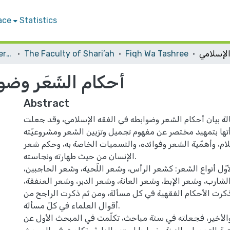
ace
Statistics
Student Theses & Dissertations
The Faculty of Shari’ah
Fiqh Wa Tashree
أحكام الشَعَر وضو
Abstract
لة بيان أحكام الشعر وضوابطه في الفقه الإسلامي، وقد جعلت
تها بتمهيد مختصر عن مفهوم تجميل وتزيين الشعر ومشروعيّته
لام، وأهمّية الشعر وفوائده، والتسميات الخاصة به، وحكم شعر
الإنسان من حيث طهارته ونجاسته.
ّل أنواع الشعر: كشعر الرأس، وشعر اللّحیة، وشعر الحاجبين،
شارب، وشعر الإبط، وشعر العانة، وشعر الدبر، وشعر العنفقة،
ذكرت الأحكام الفقهية في كل مسألة، ومن ثم ذكرت الراجح من
أقوال العلماء في كلّ مسألة.
والأخير، فجعلته في ستة مباحث، تكلّمت في المبحث الأول عن