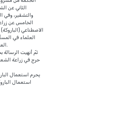
الحكمة من مشروعي
الثاني عن ال
والتشقير، وفي ا
الخامس عن زراع
الاصطناعي (الباروكة)
العلماء في المسألة
العل
ثمّ أنهيت الرسالة بخ
حرج في زراعة الشعر 
يحرم استعمال البار
استعمال البارو