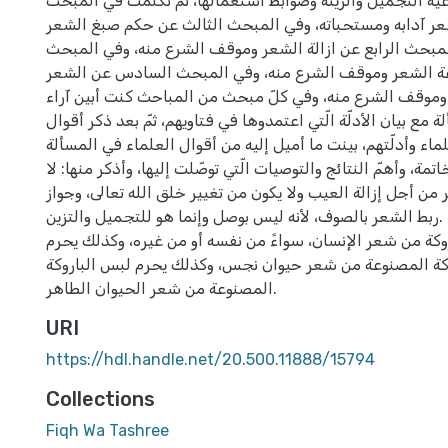
ة التجميل والزينة وضوابط استعمالها، ثم تكلمت في المبحث
شعر آدابه ومستحباته، وفي المبحث الثالث عن حكم صبغ الشعر
لمبحث الرابع عن ازالة الشعر وموقف الشرع منه، وفي المبحث
ة الشعر وموقف الشرع منه، وفي المبحث السادس عن الشعر
 وموقف الشرع منه، وفي كلّ مبحث من المباحث كنت أبين آراء
 مع بيان الأدلّة الّتي اعتمدوها في فتاويهم، ثمّ بعد ذكر أقوال
ماء وأدلّتهم، بينت ما أميل إليه من أقوال العلماء في المسألة.
اتمة، وأهمّ النتائج والتوصيات الّتي توصّلت إليها، وأذكر منها: لا
من أجل إزالة العيب ولا يكون من تغيير خلق الله تعالى، وجواز
ربط الشعر بالصوف، لأنه ليس بوصل وإنما هو للتجميل والتزين.
وكة من شعر الإنسان، سواءً من نفسه أو من غيره، وكذلك يحرم
كة المصنوعة من شعر حيوان نجس، وكذلك يحرم لبس الباروكة
المصنوعة من شعر الحيوان الطاهر.
URI
https://hdl.handle.net/20.500.11888/15794
Collections
Fiqh Wa Tashree