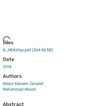
Loading...
Files
8_MDKd1qv.pdf
(364.86 KB)
Date
2014
Authors
Abdul-Kareem Jaradat
Mohammad Abood
Abstract