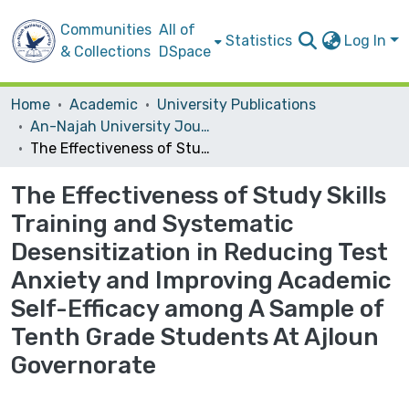
Communities
All of
Statistics
Log In
& Collections
DSpace
Home
Academic
University Publications
An-Najah University Journal for Research - B (Humanities)
The Effectiveness of Study Skills Training and Systematic Desensitization in Reducing Test Anxiety and Improving Academic Self-Efficacy among A Sample of Tenth Grade Students At Ajloun Governorate
The Effectiveness of Study Skills
Training and Systematic
Desensitization in Reducing Test
Anxiety and Improving Academic
Self-Efficacy among A Sample of
Tenth Grade Students At Ajloun
Governorate