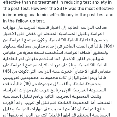
effective than no treatment in reducing test anxiety in
the post test. However the SSTP was the most effective
in improving academic self-efficacy in the post test and
in the follow-up test.
هدفت الدراسة الحالية إلى اختبار فاعلية التدريب على مهارات
الدراسة وتقليل الحساسية المنتظم في خفض قلق الاختبار
وتحسين الفاعلية الذاتية الأكاديمية. وتكوَن مجتمع الدراسة من
(186) طالباً في الصف العاشر في إحدى مدارس محافظة عجلون.
ولتحقيق أهداف الدراسة، استُخدمت نسخة معرّبة من مقياس
شبيلبيرجر لقلق الاختبار، كما استُخدم مقياسٌ آخر للفاعلية
الذاتية الأكاديمية. وبناءً على درجات أفراد مجتمع الدراسة على
مقياس قلق الاختبار، اُختيرت عينة الدراسة التي تكونت من (45)
طالباً وزعوا عشوائياً إلى ثلاث مجموعات: مجموعتين تجريبيتين
ومجموعة ضابطة. وتألفت كل مجموعة من (15) طالباً، تلقت
المجموعة التجريبية الأولى برنامج تدريب على مهارات الدراسة،
وتلقت المجموعة التجريبية الثانية برنامج تقليل الحساسية
المنتظم، أما المجموعة الضابطة فلم تتلقَ أي تدريب. وقد أظهرت
نتائج الدراسة أن كلاً من التدريب على مهارات الدراسة وتقليل
الحساسية المنتظم قد أظهرا فاعليةً أكثر من الذين لم يتلقوا أي