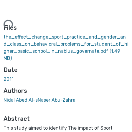
ding...
Files
the_effect_change_sport_practice_and_gender_an
d_class_on_behavioral_problems_for_student_of_hi
gher_basic_school_in_nablus_governate.pdf
(1.49
MB)
Date
2011
Authors
Nidal Abed Al-sNaser Abu-Zahra
Abstract
This study aimed to identify The impact of Sport