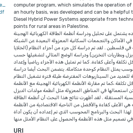
ce_
computer program, which simulates the operation of
df
an hourly basis, was developed and can be a helpful t
Diesel Hybrid Power Systems appropriate from tech
points for rural areas in Palestine.
ه يشتمل على تحليل ودراسة أنظمة الطاقة الكهربائية الهجينة
 في الأماكن والتجمعات السكانية المعزولة البعيدة عن الشبكة
ة في فلسطين . لقد تم دراسة كل جزء من أجزاء النظام (الخلايا
زل وبطاريات التخزين) ودراسة الوضع المثالي لتشغيلها حسب
ل تكلفة وأعلى كفاءة. كما تم تمثيل هذه الأجزاء رياضياً وﺇعداد
وسب يمثل النظام كوحدة متكاملة. يتضمن البحث أيضا دراسة
 للعديد من السيناريوهات المفترضة طيلة فترة تشغيل النظام
قل تكلفة ،كما تم مقارنة الأنظمة الكهربائية الهجينة مع الأنظمة
ن استعمالها في المناطق المعزولة مثل أنظمة مولدات الديزل
سية المستقلة . لقد أظهرت نتائج هذا البحث أن أنظمة الطاقة
ة هي الأعلى كفاءة والأفضل من الناحية الاقتصادية من الأنظمة
لهذا البحث والبرنامج المحوسب الذي تم ﺇعداده أن يكون أداة
URI