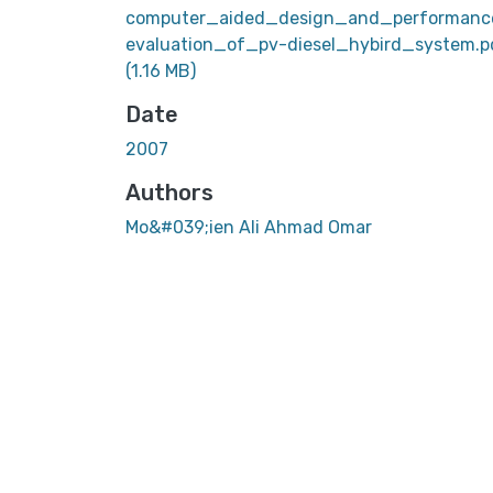
computer_aided_design_and_performan
evaluation_of_pv-diesel_hybird_system.p
(1.16 MB)
Date
2007
Authors
Mo&#039;ien Ali Ahmad Omar