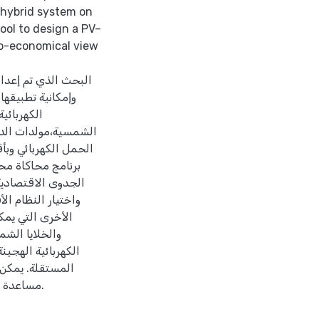
 hybrid system on
ool to design a PV–
no-economical view
البحث الذي تم ﺇعداد
وﺇمكانية تطبيقها
الكهربائي
الشمسية،مولدات الدي
الحمل الكهربائي وبأق
برنامج محاكاة مح
الجدوى الاقتصادية
واختيار النظام الأ
الأخرى التي يمك
والخلايا الشم
الكهربائية الهجين
المستقلة. يمكن 
مساعدة في تصميم مثل هذه الأنظمة والحصول على النظام الأمثل منها.