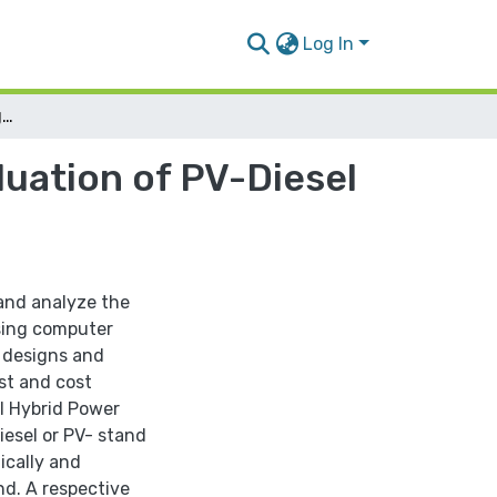
Log In
Computer – Aided Design and Performance Evaluation of PV-Diesel Hybird System
uation of PV-Diesel
and analyze the
sing computer
l designs and
st and cost
el Hybrid Power
iesel or PV- stand
ically and
nd. A respective