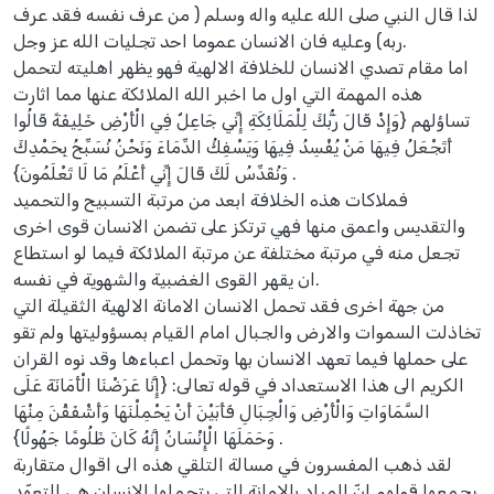
لذا قال النبي صلى الله عليه واله وسلم ( من عرف نفسه فقد عرف
ربه) وعليه فان الانسان عموما احد تجليات الله عز وجل.
اما مقام تصدي الانسان للخلافة الالهية فهو يظهر اهليته لتحمل
هذه المهمة التي اول ما اخبر الله الملائكة عنها مما اثارت
تساؤلهم {وَإِذْ قَالَ رَبُّكَ لِلْمَلَائِكَةِ إِنِّي جَاعِلٌ فِي الْأَرْضِ خَلِيفَةً قَالُوا
أَتَجْعَلُ فِيهَا مَنْ يُفْسِدُ فِيهَا وَيَسْفِكُ الدِّمَاءَ وَنَحْنُ نُسَبِّحُ بِحَمْدِكَ
وَنُقَدِّسُ لَكَ قَالَ إِنِّي أَعْلَمُ مَا لَا تَعْلَمُونَ} .
فملاكات هذه الخلافة ابعد من مرتبة التسبيح والتحميد
والتقديس واعمق منها فهي ترتكز على تضمن الانسان قوى اخرى
تجعل منه في مرتبة مختلفة عن مرتبة الملائكة فيما لو استطاع
ان يقهر القوى الغضبية والشهوية في نفسه.
من جهة اخرى فقد تحمل الانسان الامانة الالهية الثقيلة التي
تخاذلت السموات والارض والجبال امام القيام بمسؤوليتها ولم تقو
على حملها فيما تعهد الانسان بها وتحمل اعباءها وقد نوه القران
الكريم الى هذا الاستعداد في قوله تعالى: {إِنَّا عَرَضْنَا الْأَمَانَةَ عَلَى
السَّمَاوَاتِ وَالْأَرْضِ وَالْجِبَالِ فَأَبَيْنَ أَنْ يَحْمِلْنَهَا وَأَشْفَقْنَ مِنْهَا
وَحَمَلَهَا الْإِنْسَانُ إِنَّهُ كَانَ ظَلُومًا جَهُولًا} .
لقد ذهب المفسرون في مسالة التلقي هذه الى اقوال متقاربة
يجمعها قولهم إنّ المراد بالامانة التي يتحملها الانسان هي التعهّد