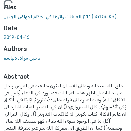
oading...
Files
(551.56 KB)
العاهات واثرها في احكام اجهاض الجنين.pdf
Date
2019-04-16
Authors
دخيل مراد, د.باسم
Abstract
خلق الله سبحانه وتعالى الانسان ليكون خليفته في الارض وتجل
من تجلياته بل اظهر هذه التجليات فقد ورد في الدعاء (يامن في
الافاق آياته) وفيه اشارة الى قوله تعالى: {سَنُرِيهِمْ آيَاتِنَا فِي الْآفَاقِ
وَفِي أَنْفُسِهِمْ} , قال السبزواري: (( ان في التعبير بالايات اشارة الى
ان عالم الافاق كتاب تكويني له كالكتاب التدويني)) , وقال الغزالي:
((كل ما في الوجود سوى الله تعالى فهو تصنيف الله تعالى
وصنعته)) كما ان الطريق الى معرفة الله يمر عبر معرفة النفس