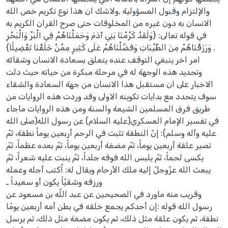
والإلتزام وقبول المسؤولية ,ولاشك ان هذا نوع تكريم خص الله
الانسان به دون غيره من المخلوقات حتى صرح القران الكريم به
في قوله تعالى: {وَلَقَدْ كَرَّمْنَا بَنِي آدَمَ وَحَمَلْنَاهُمْ فِي الْبَرِّ وَالْبَحْرِ
وَرَزَقْنَاهُمْ مِنَ الطَّيِّبَاتِ وَفَضَّلْنَاهُمْ عَلَى كَثِيرٍ مِمَّنْ خَلَقْنَا تَفْضِيلًا} .
امر اخر ينبغي التوقف عنده يتعلق بسعادة الانسان وشقائه
وتحديد هذه الوجهة له في مرحلة مبكرة من حياته حيث دلت
الاخبار على ان مستقبل هذا الانسان من جهة السعادة والشقاء
سوف يتحدد مع بدايات تكوينه الاولى وقد وردت هذه الروايات من
طريق فرق المسلمين الشيعة والسنة ومن هذه الروايات ماجاء
في تفسير الإمام العسكري(عليه السلام) عن رسول الله(صلى الله
عليه وآله وسلم): إنّ النطفة تثبت في الرحم أربعين يوماً نطفة، ثمّ
تصير علقة أربعين يوماً، ثمّ مضغة أربعين يوماً، ثمّ بعده عظماً، ثمّ
يكسى لحماً، ثمّ يلبس الله فوقه جلداً، ثمّ ينبت عليه شعراً، ثمّ
يبعث الله عزّوجلّ إليه ملك الأرحام ويقال له: اُكتب أجله وعمله
ورزقه وشقيّاً يكون أو سعيداً ـ
وقريب منه ماورد في الصحيحين عن عبد اللّه بن مسعود عن
رسول الله قوله :إن أحدكم يجمع خلقه في بطن أمه أربعين يومًا
نطفة، ثم يكون علقة مثل ذلك، ثم يكون مضغة مثل ذلك، ثم يرسل