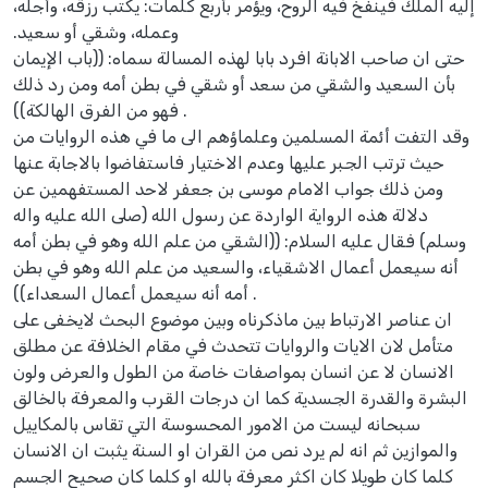
إليه الملك فينفخ فيه الروح، ويؤمر بأربع كلمات‏:‏ يكتب رزقه، وأجله،
وعمله، وشقي أو سعيد‏.‏
حتى ان صاحب الابانة افرد بابا لهذه المسالة سماه: ((باب الإيمان
بأن السعيد والشقي من سعد أو شقي في بطن أمه ومن رد ذلك
فهو من الفرق الهالكة)) .
وقد التفت أئمة المسلمين وعلماؤهم الى ما في هذه الروايات من
حيث ترتب الجبر عليها وعدم الاختيار فاستفاضوا بالاجابة عنها
ومن ذلك جواب الامام موسى بن جعفر لاحد المستفهمين عن
دلالة هذه الرواية الواردة عن رسول الله (صلى الله عليه واله
وسلم) فقال عليه السلام: ((الشقي من علم الله وهو في بطن أمه
أنه سيعمل أعمال الاشقياء، والسعيد من علم الله وهو في بطن
أمه أنه سيعمل أعمال السعداء)) .
ان عناصر الارتباط بين ماذكرناه وبين موضوع البحث لايخفى على
متأمل لان الايات والروايات تتحدث في مقام الخلافة عن مطلق
الانسان لا عن انسان بمواصفات خاصة من الطول والعرض ولون
البشرة والقدرة الجسدية كما ان درجات القرب والمعرفة بالخالق
سبحانه ليست من الامور المحسوسة التي تقاس بالمكاييل
والموازين ثم انه لم يرد نص من القران او السنة يثبت ان الانسان
كلما كان طويلا كان اكثر معرفة بالله او كلما كان صحيح الجسم