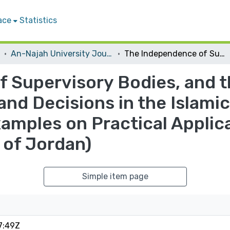
ace
Statistics
An-Najah University Journal for Research - B (Humanities)
The Independence of Supervisory Bodies, and the Abidingness of their Legal Verdicts and Decisions in the Islamic Financial Institutions (With Examples on Practical Applications from the Hashemite Kingdom of Jordan)
 Supervisory Bodies, and t
and Decisions in the Islamic
xamples on Practical Applic
of Jordan)
Simple item page
7:49Z