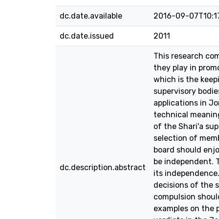
dc.date.available
2016-09-07T10:1
dc.date.issued
2011
This research come
they play in promo
which is the keep
supervisory bodie
applications in Jo
technical meaning
of the Shari'a su
selection of memb
board should enjoy
be independent. T
dc.description.abstract
its independence.
decisions of the 
compulsion should
examples on the p