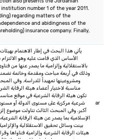
section also presents the Jordanian
institution number 1 of the year 2011.
lding) regarding matters of the
independence and abidingness of the
areholding) insurance company. Finally,
يأتي هذا البحث في إطار الاهتمام بهيئات
الأساس الذي قامت عليه وهو الالتزام ب
بالاستقلالية وإلزامية ما يصدر عنها من فت،
وذلك في أربعة مباحث ومقدمة وخاتمة تضمنت أ
ومشروعيتها تمهيداً للدراسة. وفي المبحث 
مناسبة لاختيار أعضاء هيئة الرقابة الشرع
تكون هيئة الرقابة الشرعية في موقع مناسب 
شرعية مركزية على مستوى الدولة أو مستوى
ar
أكبر. وفي المبحث الثالث تناولت موضوع إلزام
الإسلامية بما يصدر عن هيئة الرقابة الشرعية
بينت وسائل تحقيق الاستقلالية والإلزامية
هيئات الرقابة الشرعية وإلزامية فتاواها وقرا