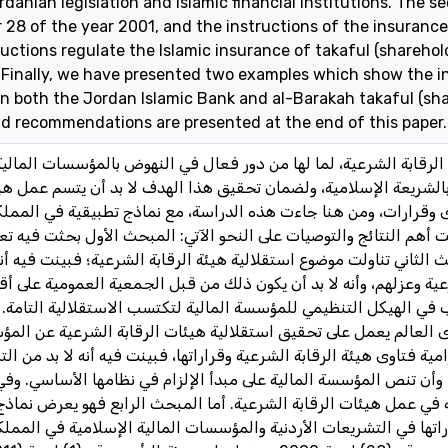
rdanian legislation and Islamic financial institutions. The 
28 of the year 2001, and the instructions of the insurance 
ructions regulate the Islamic insurance of takaful (shareho
. Finally, we have presented two examples which show the 
 in both the Jordan Islamic Bank and al-Barakah takaful (sh
d recommendations are presented at the end of this paper.
 الرقابة الشرعية، لما لها من دور فعال في النهوض بالمؤسسات المالي
الشريعة الإسلامية، ولضمان تحقيق هذا الهدف لا بد أن يتسم عمل هيئ
اوى وقرارات، ومن هنا جاءت هذه الدراسة، مع نماذج تطبيقية في المملك
هم النتائج والتوصيات على النحو الآتي: المبحث الأول بحثت فيه تعر
الثاني تناولت موضوع استقلالية هيئة الرقابة الشرعية؛ فبينت فيه أنه 
ية وعزلهم، وأنه لا بد أن يكون ذلك من قبل الجمعية العمومية على أقل ت
في الهيكل التنظيمي للمؤسسة المالية لتكتسب الاستقلالية التامة. و
 العالم يعمل على تحقيق استقلالية هيئات الرقابة الشرعية عن الم
ية فتاوى هيئة الرقابة الشرعية وقراراتها، فبينت فيه أنه لا بد من الت
، وأن تنص المؤسسة المالية على مبدأ الإلزام في نظامها الأساسي. وف
 في عمل هيئات الرقابة الشرعية. أما المبحث الرابع فهو يعرض نماذج
راتها في التشريعات الأردنية والمؤسسات المالية الإسلامية في المملكة