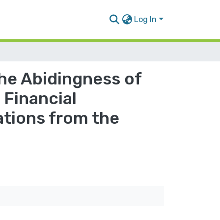
Log In
he Abidingness of
 Financial
ations from the