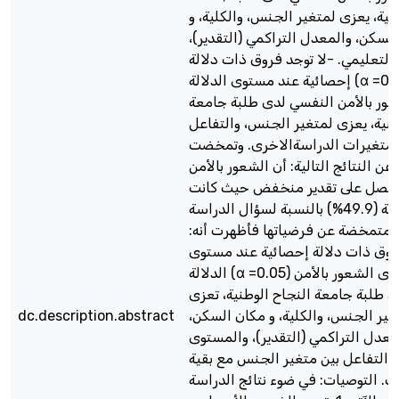
نية، يعزى لمتغير الجنس، والكلية، و
 السكن، والمعدل التراكمي (التقدير
لتعليمي. -لا توجد فروق ذات دلالة
إحصائية عند مستوى الدلالة (α =0.05) في
ور بالأمن النفسي لدى طلبة جامعة
طنية، يعزى لمتغير الجنس، والتفاعل
ن متغيرات الدراسةالاخرى. وتمخضت
عن النتائج التالية: أن الشعور بالأمن
حصل على تقدير منخفض حيث كانت
النسبة المئوية (49.9%) بالنسبة لسؤال الدراسة
ج المتمخضة عن فرضياتها فأظهرت أنه
-روق ذات دلالة إحصائية عند مستوى
الدلالة (α =0.05) في مستوى الشعور بالأمن
 طلبة جامعة النجاح الوطنية، تعزى
dc.description.abstract
تغير الجنس، والكلية، و مكان السكن
معدل التراكمي (التقدير)، والمستوى
 والتفاعل بين متغير الجنس مع بقية
ت. التوصيات: في ضوء نتائج الدراسة