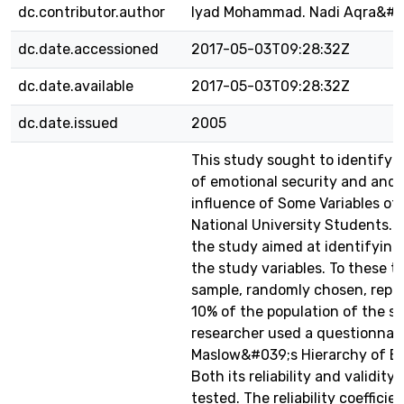
dc.contributor.author
Iyad Mohammad. Nadi Aqra&#0
dc.date.accessioned
2017-05-03T09:28:32Z
dc.date.available
2017-05-03T09:28:32Z
dc.date.issued
2005
This study sought to identify t
of emotional security and and 
influence of Some Variables o
National University Students. I
the study aimed at identifying 
the study variables. To these t
sample, randomly chosen, repr
10% of the population of the s
researcher used a questionnai
Maslow&#039;s Hierarchy of Ba
Both its reliability and validity
tested. The reliability coefficie