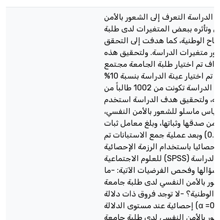
الدراسة التعرف إلى الشعور بالأمن
ي وتأثره ببعض المتغيرات لدى طلبة
جاح الوطنية، كما هدفت إلى التحقق
ور متغيرات الدراسة. ولتحقيق هذه
داف تم اختيار طلبة الجامعة مجتمع
للدراسة، وقد تم اختيار عينة الدراسة بنسبة 10%
من مجتمع الدراسة تكونت من 1002 طالباً من
عة، ولتحقيق هدف الدراسة استخدم
قياس ماسلو للشعور بالأمن النفسي
د من صدقها وثباتها، وبلغ معامل ثبات
المقياس(0.89) وبعد عملية جمع الاستبانات تم
إحصائيا باستخدام الرزمة الإحصائية
للعلوم الاجتماعية (SPSS) وحاولت الدراسة
 سؤالها وفحص الفرضيات الآتية: -ما
عور بالأمن النفسي لدى طلبة جامعة
 الوطنية؟ -لا توجد فروق ذات دلالة
إحصائية عند مستوى الدلالة (α =0.05) في
ور بالأمن النفسي لدى طلبة جامعة