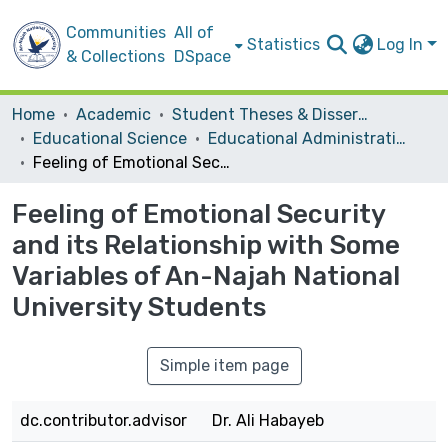
Communities
All of
Statistics
Log In
& Collections
DSpace
Home
Academic
Student Theses & Dissertations
Educational Science
Educational Administration
Feeling of Emotional Security and its Relationship with Some Variables of An-Najah National University Students
Feeling of Emotional Security
and its Relationship with Some
Variables of An-Najah National
University Students
Simple item page
dc.contributor.advisor
Dr. Ali Habayeb