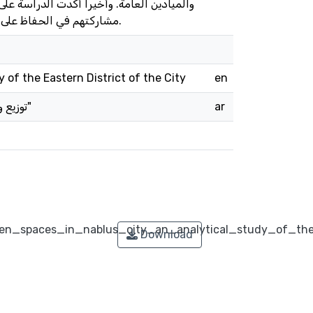
والميادين العامة. وأخيراً أكدت الدراسة ع
مشاركتهم في الحفاظ على المساحات والمناطق الخضراء في مدينة نابلس بشكل عام والمنطقة الشرقية بشكل خاص.
 of the Eastern District of the City
en
توزيع وتخطيط المساحات الخضراء في مدينة نابلس"دراسة تحليلية للمنطقة الشرقية من المدينة"
ar
een_spaces_in_nablus_city_an_analytical_study_of_the
Download