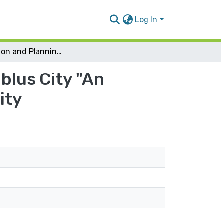
Log In
Distribution and Planning of Green Spaces in Nablus City "An Analytical Study of the Eastern District of the City
blus City "An
ity