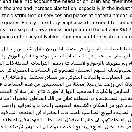
 and take into account the needs of children and their inter
 the area and increase plantation, especially in the industri
n the distribution of services and places of entertainment, 
c squares. Finally, the study emphasized the need for concer
ions to raise public awareness and promote the citizens&#039
aces in the city of Nablus in general and the eastern distric
خطيط المساحات الخضراء في مدينة نابلس من خلال تشخيص وتحليل 
 والتي تعاني من نقص في المساحات الخضراء وعشوائية في التوزيع. و
، وتم تطويرها بالرجوع والاستناد على بعض الدراسات السابقة ذات ال
صفي وكذلك المنهج التحليلي لتقييم واقع المساحات الخضراء في مد
لى المعلومات والبيانات المتوفرة من مصادر مختلفة، بالإضافة إلى ال
ستبانة التي وزعت على عينة ممثلة من المستفيدين من هذه المساحات 
المدارس والكليات الجامعية، الزوار). أظهرت نتائج الدراسة أن المنط
 غير المستغلة، وأن المنطقة تعاني من قلة المناطق الخضراء (حدائق
د كبير من السكان والأنشطة التعليمية والتجارية والحرفية. وأوصت ا
المدينة بالتوزيع المناسب للمساحات الخضراء في المنطقة الشرقية وت
فال واهتماماتهم، إلى جانب استغلال المساحات المهملة في المنطقة و
قص حاد وخلل واضح في توزيع الخدمات وأماكن الترفيه والأرصفة والج