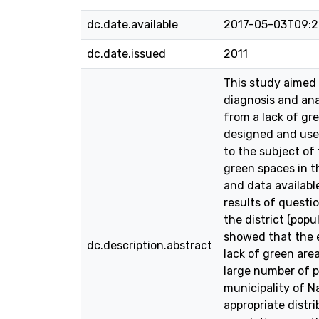
dc.date.available
2017-05-03T09:2
dc.date.issued
2011
This study aimed 
diagnosis and anal
from a lack of gr
designed and used
to the subject of
green spaces in t
and data availabl
results of questi
the district (popu
showed that the e
dc.description.abstract
lack of green are
large number of p
municipality of Na
appropriate distri