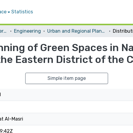
ace
Statistics
Student Theses & Dissertations
Engineering
Urban and Regional Planning
nning of Green Spaces in Na
he Eastern District of the C
Simple item page
d
t Al-Masri
9:42Z