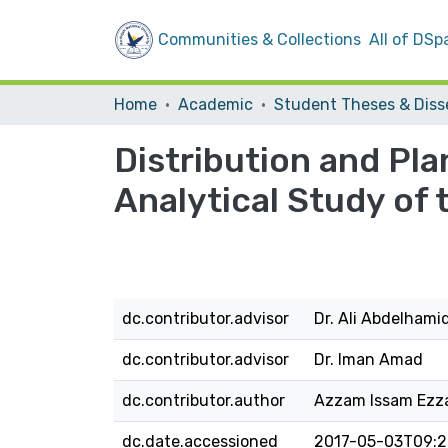
Communities & Collections
All of DSp
Home
Academic
Distribution and Pla
Analytical Study of t
dc.contributor.advisor
Dr. Ali Abdelhami
dc.contributor.advisor
Dr. Iman Amad
dc.contributor.author
Azzam Issam Ezza
dc.date.accessioned
2017-05-03T09:2