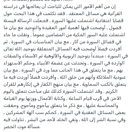
إن من أهم الأمور التي يمكن للباحث أن يعالجها في دراسته
القرآنية هي مسائل المعتقد . فقد تكلمت في هذا البحث حول
قضايا اعتقادية اشتملت عليها السورة , فجعلت الرسالة فيستة
فصول , أوضحت فيها أهمية أمور العقيدة والتوحيد مع بيان ما
اشتملت عليه السور المكية من المضامين عموماً , ونقلت ما جاء
في فضائل السورة من آثار , مع بيان المناسبات في السورة , ثم
أفردت فصلاً أوضحت فيه المسائل المتعلقة بتوحيد الله تعالى
في السورة ؛ مبتدءاً بتوحيد الربوبية والألوهية ثم الأسماء والصفات
الواردة في السورة , وتحدثت عن عصمة الأنبياء ,وحكم الاستهزاء
بهم , مع ما يتعلق في هذا الجانب مما ورد في السورة , مع بيان
عبودية الملائكة وأنهم من خلق الله , وأفردت فصلاًُ أوردت فيه ما
يتعلق بالكتب السماوية , مع بيان منهج الكفار في إنكارهم للقرآن
الكريم . وقد اشتملت السورة كذلك على مباحث تتعلق باليوم
الآخر, في قُرب قيام الساعة , وكتابة الأعمال ووزنها يوم القيامة
والمحاسبة عليها , مع ذكر ما يتعلق بيأجوج ومأجوج, وحققت
بعض المسائل العقدية في السورة , كحكم سب آلهة المشركين ,
وفي نسبة الشر إلى الله , ونفي الخلد لأحد من البشر , تناولت فيه
مسألة موت الخضر.