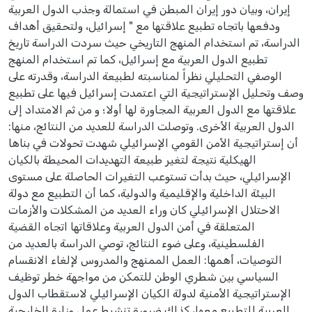
إيران، وبيان دور إيران المبطن في استمالة وجذب الدول العربية
ودفعها باتجاه تطبيع علاقتها مع " إسرائيل، ولتحقيق أهداف
الدراسة، تم استخدام المنهج التاريخي حيث سردت الدراسة تاريخ
تطبيع الدول العربية مع إسرائيل، كما تم استخدام المنهج
الوصفي التحليلي نظراً لمناسبته لطبيعة الدراسة، وقدرته على
وصف وتحليل الإستراتيجية التي اعتمدت إسرائيل فيها على تطبيع
علاقتها مع الدول العربية المجاورة لها أولا؛ و من ثم الامتداد إلى
الدول العربية الأخرى. وتوصلت الدراسة للعديد من النتائج، منها:
أن إستراتيجية الأمن القومي الإسرائيلي شهدت تحولات في بناها
الهيكلية نتيجة لتغير طبيعة التهديدات المحيطة بالكيان
الإسرائيلي، حيث بدأت تستوعب التغيرات الحاصلة على مستوى
البيئة الداخلية والإقليمية والدولية، كما أن التطبيع مع دولة
الاحتلال الإسرائيلي كان وراء العديد من المشكلات والأزمات
المتعلقة في أمن الدول العربية وعلاقاتها اتجاه القضية
الفلسطينية، وعلى ضوء النتائج، توصي الدراسة بالعديد من
التوصيات، أهمها: العمل الممنهج والمدروس لإلغاء الانقسام
السياسي بين شطري الوطن للتمكن من مواجهة خطر توظيف
الإستراتيجية الأمنية لدولة الكيان الإسرائيلي لاستقطاب الدول
العربية للتطبيع معها، كذلك ضرورة تنشيط عمل وزارة الخارجية