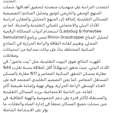
الحديث.
اعتمدت الدراسة على منهجيات متعددة لتحقيق أهدافها، شملت
المنهج الوصفي والتاريخي لتوثيق وتحليل المبادئ التصميمية
للمساكن التقليدية، إضافة إلى المنهج التحليلي والمقارن لدراسة
الأداء البيئي والاجتماعي للمباني التقليدية والحديثة. كما تم
استخدام أدوات المحاكاة الرقمية (Ladybug & Honeybee
Semulation) ضمن برنامج Rhino-Grasshopper لتحليل المناخ
المحلي، وتقييم كفاءة الطاقة والراحة الحرارية في النماذج
السكنية المختلفة، بناءً على بيانات ميدانية من استبيانات
ومقابلات.
أظهرت النتائج تفوق البيوت التقليدية، مثل "بيت عاشور"، في
الأداء البيئي، حيث تحقق استهلاكاً أقل للطاقة بنسبة تقارب 44%
مقارنة بمسكن الشقق السكنية المعاصر و 17% مقارنة بالمسكن
المستقل المعاصر. كما يعزز التصميم التقليدي المعتمد فيه على
الفناء الوسطي الراحة الحرارية، ويوفر تهوية وإضاءة طبيعية أكثر
كفاءة. من الناحية الاجتماعية، برزت المساكن التقليدية
والمستقلة كأكثر قدرة على دعم الخصوصية والهوية الثقافية، في
حين سجلت جميع المساكن ضعفاً في إدارة المياه والنفايات، ما
يؤثر على الاستدامة الشاملة.