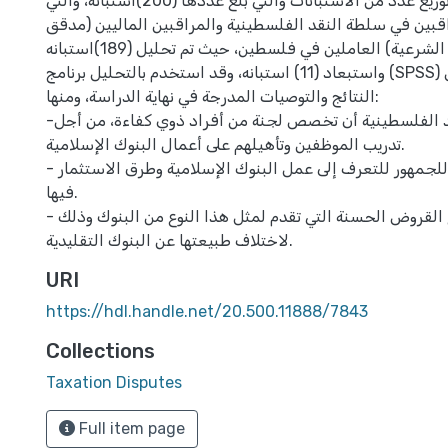
فلسطين من خلال توزيع عدد من الاستبانات والتي بلغ عددها (200)استبانه، والتي
بين في سلطة النقد الفلسطينية والمراقبين الماليين (مدقق
خارجي، هيئة الرقابة الشرعية) العاملين في فلسطين، حيث تم تحليل (189)استبانه
واستبعاد (11) استبانه، وقد استخدم بالتحليل برنامج (SPSS) وقد تم استخلاص
النتائج والتوصيات المدرجة في نهاية الدراسة، ومنها:
-يجب على سلطة النقد الفلسطينية أن تخصص لجنة من أفراد ذوي كفاءة، من أجل
تدريب الموظفين وتأهيلهم على أعمال البنوك الإسلامية.
- عقد مؤتمرات تعريفية للجمهور للتعرف إلى عمل البنوك الإسلامية وطرق الاستثمار
فيها.
- الاهتمام بموضوع القروض الحسنة التي تقدم لمثل هذا النوع من البنوك وذلك
لاختلاف طبيعتها عن البنوك التقليدية.
URI
https://hdl.handle.net/20.500.11888/7843
Collections
Taxation Disputes
Full item page