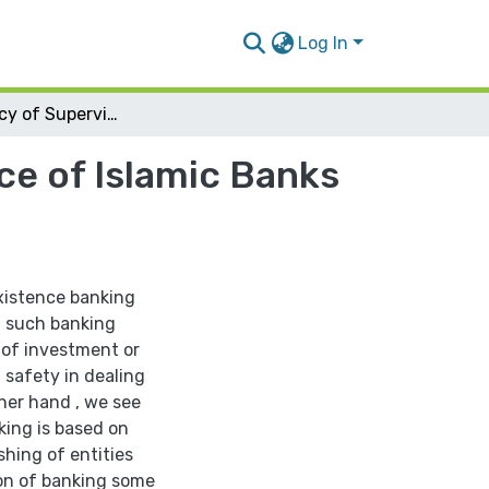
Log In
The Efficiency of Supervision on the Performance of Islamic Banks in Palestine
ce of Islamic Banks
existence banking
at such banking
 of investment or
 safety in dealing
ther hand , we see
king is based on
shing of entities
ion of banking some