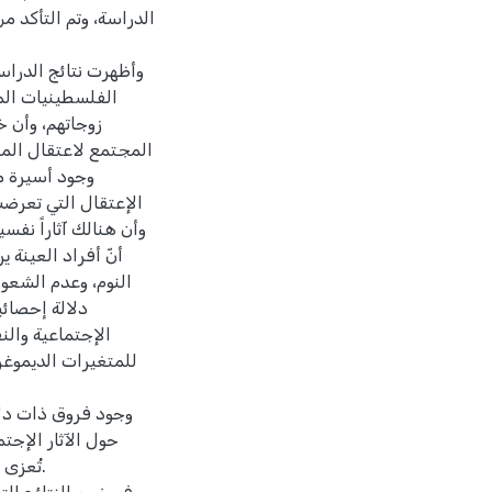
الدراسة، وتم التأكد 
وأظهرت نتائج الدراسة
الفلسطينيات المح
زوجاتهم، وأن خ
المجتمع لاعتقال المر
وجود أسيرة من
الإعتقال التي تعرضت ل
وأن هنالك آثاراً نفس
أنّ أفراد العينة 
النوم، وعدم الشعور
الإجتماعية والن
للمتغيرات الديموغرا
حول الآثار الإجت
تُعزى 