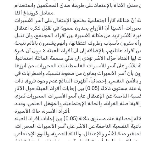
من صدق الأداة بالإعتماد على طريقة صدق المحكمين واستخدام
معامل كرونباخ ألفا.
 أنّ هنالك آثاراً اجتماعيةً يخلفها الإعتقال على أُسر الأسيرات
ررات، أهمها أنّ الأزواج يجدون صعوبة في تقبّل فكرة اعتقال
برة الأسْر تزيد من مكانة الأسيرة بين أفراد المجتمع، وأن تقبل
أة مقرون بأسباب وظروف اعتقالها، وأنهم يشعرون بالألم نتيجة
 أفراد عائلتهم، بالإضافة إلى أن أفراد العينة لا يرون أن خبرة
ها الفتاة جرّاء الأسْر تؤدي إلى تدنّي سمعة العائلة اجتماعياً،
يةً للأسْر على أُسر الأسيرات الفلسطينيات المحررات، من أبرزها
يرون بأن أُسر الأسيرات يعانون من ضغوط نفسية، واضطرابات في
 بالأمن النفسي. إحصائياً، أظهرت النتائج عدم وجود فروق ذات
دلالة إحصائية عند مستوى دلالة (0.05) بين إجابات أفراد العينة حول الآثار
فسية الناجمة عن الإعتقال على أُسر الأسيرات المحررات تُعزى
فية: صلة القرابة، والحالة الإجتماعية، والمؤهل العلمي، وعدد
أفراد الأسرة، حالة الأسيرة.
وجود فروق ذات دلالة إحصائية عند مستوى دلالة (0.05) بين إجابات أفراد العينة
ماعية النفسية الناجمة عن الأسْر على أُسر الأسيرات المحررات،
لمتغير مدة الأسْر والإعتقال، والفئة العمرية، والنوع الإجتماعي.