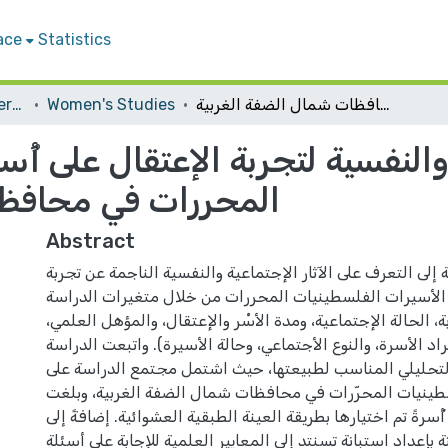
ace
Statistics
الآثار الإجتماعية والنفسية لتجربة الإعتقال على أُسر الأسيرات الفلسطينيّات المحررات في محافظات شمال الضفة الغربية
Women's Studies
Student Theses & Dissertations
 والنفسية لتجربة الإعتقال على أُ
المحررات في محافظا
Abstract
لى التعرف على الآثار الإجتماعية والنفسية الناجمة عن تجربة
 الأسيرات الفلسطينيات المحررات من خلال متغيرات الدراسة
بة، الحالة الإجتماعية، ومدة الأسْر والإعتقال، والمؤهل العلمي،
اد الأسرة، والنوع الأجتماعي، وحالة الأسيرة). واتبعت الدراسة
تحليلي المناسب لطبيعتها، حيث اشتمل مجتمع الدراسة على
سطينيات المحرّرات في محافظات شمال الضفة الغربية، وبلغت
نة الدراسة (30) أُسرةً تم اختيارها بطريقة العينة الطبقية العشوائية. إضافةً إلى
بإعداد استبانة تسنتد إلى المعايير العلمية للإجابة على أسئلة