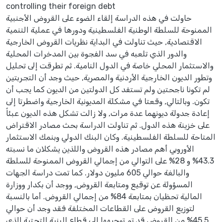
controlling their foreign debt
حاولت في هذه الدراسة إلقاء الضوء على القروض الأجنبية
الممنوحة للسلطة الوطنية الفلسطينية ودورها في عملية التنمية
الاقتصادية, حيث تناولت في البداية نظريات القروض الخارجية
والدور الذي تلعبه في سد الفجوة بين المدخرات المحلية
والاستثمار المحلي خاصة في الدول النامية. ثم تطرقت إلى تحليل
وتطور الديون الخارجية الأردنية والمصرية, حيث وجد أن التجربتين
لم تكونا ناجحتين ولم تستفد كل الدولتين من الديون كما يجب أن
تكون. وبالتالي, وقعتا في مشكلة المديونية الخارجية واضطرتا إلى
إعادة جدولة ديونهما عدة مرات, ولا زالت تشكل هذه الديون عبئاً
على خزينة هذه الدول. ثم تناولت الدراسة بحث مصادر الاقتراض
المتاحة للسلطة الفلسطينية. وكان البنك الدولي وبنمك الاستثمار
الأوروبي أهم مصادر هذه القروض واللذين يشكلان ما نسبته
43.3% و 28% على التوالي من إجمالي القروض الممنوحة للسلطة
والبالغة حوالي 605 مليون دولار. كما تمت دراسة الجهات
المسؤولة عن توقيع ومتابعة القروض, ووجد أن بكدار ووزارة
المالية تحظيان بمتابعة 84% من إجمالي القروض. أما بالنسبة
لتوزيع القروض على القطاعات المختلفة فقد وجد أن حوالي
45.5% من القروض قد تم توجيهها إلى قطاع البنية التحتية الذي