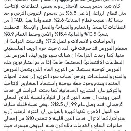
كان شبه مدمر بسبب الاحتلال, ولم تحظى القطاعات الإنتاجية
مثل قطاع الزراعة, إلا على 6.8% من مجموع القروض (قرض واحد
من (IFAD. بينما كان نصيب قطاع الصناعة 2.6%, فقط وأما بقية
القطاعات كالصحة والتعليم والسياحة والعمل والإسكان فحظيت
بنسبة 13.5% والمالية 15.4% والأمن وحفظ النظام 8.9%
والمواصلات والاتصالات والنقل 7.2%. وقد بينت الدراسة أن
معظم القروض قد صرفت في المدن حيث حرم الريف الفلسطيني
منها, كما وجدت الدراسة أن هنالك سوء توزيع لهذه القروض على
القطاعات الاقتصادية المختلفة خاصة إذا ما تم اعتبار توزيع هذه
القروض كوحدة مستقلة عن التوزيع العام الذي يشمل القروض
والمنح والمساعدات, وترجع أسباب سوء التوزيع إلى تعدد الجهات
المنفذة وعدم وجود خطة موحدة واستبعاد المشاريع الإنتاجية
والتركيز على المشاريع الخدماتية. كما بحثت الدراسة في خدمة
الدين, وبينت أن حجم الدين لا يزال قليلاً بالنسبة للناتج المحلي
الإجمالي, فقد وصل عام 99 إلى 12.5% , وهي نسبة قليلة مقارنة
مع الدول الأخرى لكنها كبيرة بالقياس إلى الفترة الزمنية (أربع
سنوات). كما لا تزال خدمة الدين قليلة لا تتعدى 10% من إجمالي
صادرات السلع والخدمات ذلك كون هذه القروض ميسرة, حيث