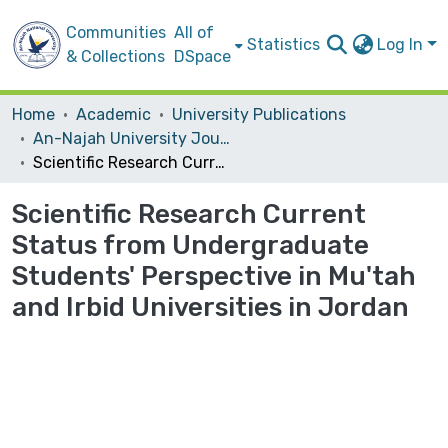
Communities
All of
Statistics
Log In
& Collections
DSpace
Home
Academic
University Publications
An-Najah University Journal for Research - B (Humanities)
Scientific Research Current Status from Undergraduate Students' Perspective in Mu'tah and Irbid Universities in Jordan
Scientific Research Current
Status from Undergraduate
Students' Perspective in Mu'tah
and Irbid Universities in Jordan