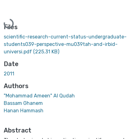
Loading...
Files
scientific-research-current-status-undergraduate-
students039-perspective-mu039tah-and-irbid-
universi.pdf
(225.31 KB)
Date
2011
Authors
"Mohammad Ameen" Al Qudah
Bassam Ghanem
Hanan Hammash
Abstract