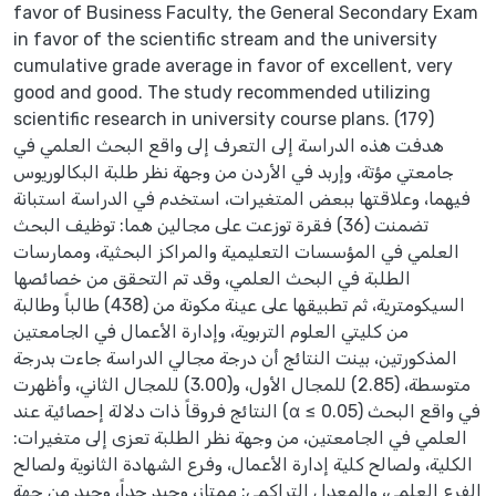
favor of Business Faculty, the General Secondary Exam
in favor of the scientific stream and the university
cumulative grade average in favor of excellent, very
good and good. The study recommended utilizing
scientific research in university course plans. (179)
هدفت هذه الدراسة إلى التعرف إلى واقع البحث العلمي في
جامعتي مؤتة، وإربد في الأردن من وجهة نظر طلبة البكالوريوس
فيهما، وعلاقتها ببعض المتغيرات، استخدم في الدراسة استبانة
تضمنت (36) فقرة توزعت على مجالين هما: توظيف البحث
العلمي في المؤسسات التعليمية والمراكز البحثية، وممارسات
الطلبة في البحث العلمي، وقد تم التحقق من خصائصها
السيكومترية، ثم تطبيقها على عينة مكونة من (438) طالباً وطالبة
من كليتي العلوم التربوية، وإدارة الأعمال في الجامعتين
المذكورتين، بينت النتائج أن درجة مجالي الدراسة جاءت بدرجة
متوسطة، (2.85) للمجال الأول، و(3.00) للمجال الثاني، وأظهرت
النتائج فروقاً ذات دلالة إحصائية عند (α ≤ 0.05) في واقع البحث
العلمي في الجامعتين، من وجهة نظر الطلبة تعزى إلى متغيرات:
الكلية، ولصالح كلية إدارة الأعمال، وفرع الشهادة الثانوية ولصالح
الفرع العلمي، والمعدل التراكمي: ممتاز، وجيد جداً، وجيد من جهة