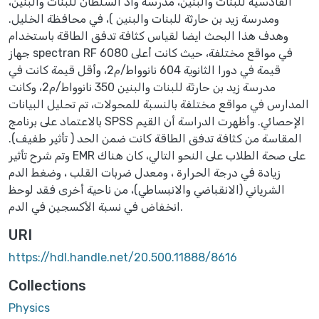
آلقادسية للبنات والبنين، مدرسة واد السلطان للبنات والبنين،
ومدرسة زيد بن حارثة للبنات والبنين )، في محافظة الخليل.
وهدف هذا البحث ايضا لقياس كثافة تدفق الطاقة باستخدام
جهاز spectran RF 6080 في مواقع مختلفة، حيث كانت أعلى
قيمة في دورا الثانوية 604 نانوواط/م2، وأقل قيمة كانت في
مدرسة زيد بن حارثة للبنات والبنين 350 نانوواط/م2، وكانت
المدارس في مواقع مختلفة بالنسبة للمحولات، تم تحليل البيانات
بالاعتماد على برنامج SPSS الإحصائي. وأظهرت الدراسة أن القيم
المقاسة من كثافة تدفق الطاقة كانت ضمن الحد ( تأثير طفيف).
وتم شرح تأثير EMR على صحة الطلاب على النحو التالي، كان هناك
زيادة في درجة الحرارة ، ومعدل ضربات القلب ، وضغط الدم
الشرياني (الانقباضي والانبساطي)، من ناحية أخرى فقد لوحظ
انخفاض في نسبة الأكسجين في الدم.
URI
https://hdl.handle.net/20.500.11888/8616
Collections
Physics