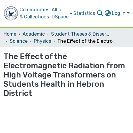
Communities
All of
Statistics
Log In
& Collections
DSpace
Home
Academic
Student Theses & Dissertations
Science
Physics
The Effect of the Electromagnetic Radiation from High Voltage Transformers on Students Health in Hebron District
The Effect of the
Electromagnetic Radiation from
High Voltage Transformers on
Students Health in Hebron
District