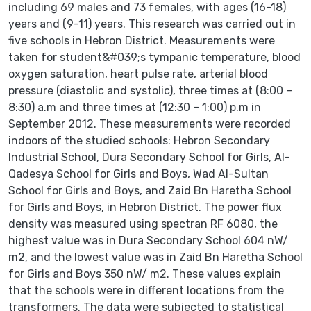
including 69 males and 73 females, with ages (16-18)
years and (9-11) years. This research was carried out in
five schools in Hebron District. Measurements were
taken for student&#039;s tympanic temperature, blood
oxygen saturation, heart pulse rate, arterial blood
pressure (diastolic and systolic), three times at (8:00 –
8:30) a.m and three times at (12:30 – 1:00) p.m in
September 2012. These measurements were recorded
indoors of the studied schools: Hebron Secondary
Industrial School, Dura Secondary School for Girls, Al-
Qadesya School for Girls and Boys, Wad Al-Sultan
School for Girls and Boys, and Zaid Bn Haretha School
for Girls and Boys, in Hebron District. The power flux
density was measured using spectran RF 6080, the
highest value was in Dura Secondary School 604 nW/
m2, and the lowest value was in Zaid Bn Haretha School
for Girls and Boys 350 nW/ m2. These values explain
that the schools were in different locations from the
transformers. The data were subjected to statistical