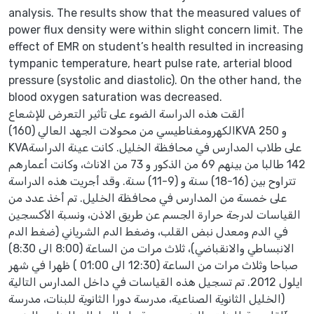
analysis. The results show that the measured values of
power flux density were within slight concern limit. The
effect of EMR on student’s health resulted in increasing
tympanic temperature, heart pulse rate, arterial blood
pressure (systolic and diastolic). On the other hand, the
blood oxygen saturation was decreased.
ألقت هذه الدراسة الضوء على تأثير التعرض للإشعاع
الكهرومغناطيسي من محولات الجهد العالي (160)KVA و 250
KVAعلى طلاب المدارس في محافظة الخليل. كانت عينة الدراسة
142 طالبا من بينهم 69 من الذكور و 73 من الاناث، وكانت أعمارهم
تتراوح بين (16-18) سنة و (9-11) سنة. وقد أجريت هذه الدراسة
على خمسة من المدارس في محافظة الخليل. تم أخذ عدد من
القياسات لدرجة حرارة الجسم عن طريق الاذن، ونسبة الأكسجين
في الدم ومعدل نبض القلب، وضغط الدم الشرياني (ضغط الدم
الانبساطي والانقباضي)، ثلاث مرات من الساعة (8:00 الى 8:30)
صباحا وثلاث مرات من الساعة (12:30 الى 01:00 ) ظهرا في شهر
ايلول 2012. تم تسجيل هذه القياسات في داخل المدارس التالية
(الخليل الثانوية الصناعية، مدرسة دورا الثانوية للبنات، مدرسة