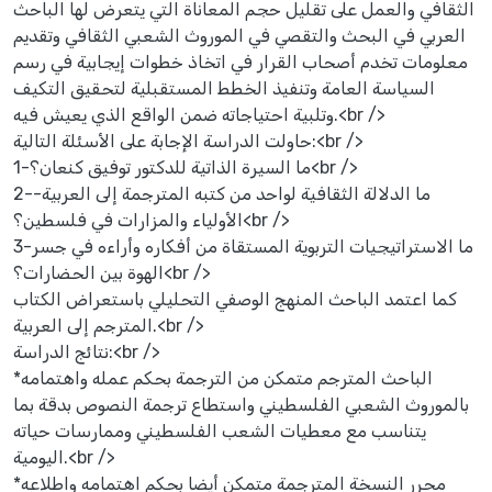
الثقافي والعمل على تقليل حجم المعاناة التي يتعرض لها الباحث
العربي في البحث والتقصي في الموروث الشعبي الثقافي وتقديم
معلومات تخدم أصحاب القرار في اتخاذ خطوات إيجابية في رسم
السياسة العامة وتنفيذ الخطط المستقبلية لتحقيق التكيف
وتلبية احتياجاته ضمن الواقع الذي يعيش فيه.<br />
حاولت الدراسة الإجابة على الأسئلة التالية:<br />
1-ما السيرة الذاتية للدكتور توفيق كنعان؟<br />
2-ما الدلالة الثقافية لواحد من كتبه المترجمة إلى العربية-
الأولياء والمزارات في فلسطين؟<br />
3-ما الاستراتيجيات التربوية المستقاة من أفكاره وأراءه في جسر
الهوة بين الحضارات؟<br />
كما اعتمد الباحث المنهج الوصفي التحليلي باستعراض الكتاب
المترجم إلى العربية.<br />
نتائج الدراسة:<br />
*الباحث المترجم متمكن من الترجمة بحكم عمله واهتمامه
بالموروث الشعبي الفلسطيني واستطاع ترجمة النصوص بدقة بما
يتناسب مع معطيات الشعب الفلسطيني وممارسات حياته
اليومية.<br />
*محرر النسخة المترجمة متمكن أيضا بحكم اهتمامه واطلاعه