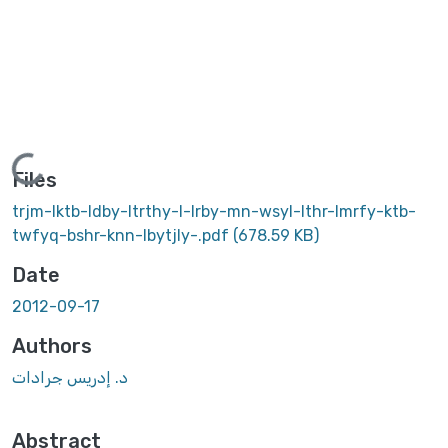
ding...
Files
trjm-lktb-ldby-ltrthy-l-lrby-mn-wsyl-lthr-lmrfy-ktb-
twfyq-bshr-knn-lbytjly-.pdf
(678.59 KB)
Date
2012-09-17
Authors
د. إدريس جرادات
Abstract