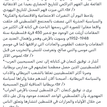
القائمة على الفهم التراكمي للتاريخ الحضاري بعيدا عن الانتقائية
التي ميزت فهم المحتل للتاريخ اليهودي.<br />
*يلاحظ اليوم أن التغيرات الاجتماعية والاقتصادية والفكرية
والسياسية الجذرية التي عصفت بالمجتمع الفلسطيني قد خلقت
واقعا مغايرا للصورة التي رسمها الباحث في كتابه لأن الكثير من
المقامات أزيلت عن الوجود مع تدمير 450 قرية فلسطينية سنة
1948-1952م، وسويت بالأرض وهجر وإهمال العديد من
المقامات واختفت الطقوس والعادات التي ترافقها كما في موسم
النبي موسى والنبي صالح، وتعرضت للنبش والتخريب من قبل
لصوص الآثار.<br />
*-أشار د. توفيق كنعان في كتاباته إلى :نحن المسيحيين العرب
الفلسطينيين الذين حصل معظمنا تعليمهم في مدارس بريطانيا،
وصرنا أكثر الفلسطينيين تعلقا بالشعب البريطاني والآداب
والسياسة البريطانية ، أصبحنا ألان أشدهم مقتا وكراها لسياسة
بريطانيا المنافية للروح المسيحية.<br />
*يرى د. توفيق كنعان :"أن فلسطين ليست بالأرض الخراب
المهجورة، وأن الفلسطيني الواحد المتعدد موجود ودلل على ذلك
من خلال الأولياء والمزارات في فلسطين انتشارها وتعلق الناس