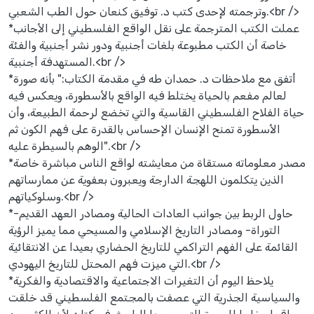
وترجمته لإحدى كتب د. توفيق كنعان حول الطب الشعبي.<br />
*عملت الكتب المترجمة على نقل الواقع الفلسطيني إلى الأجانب
خاصة أن الكتب مطبوعة بلغات أجنبية ودور نشر أجنبية والفئة
المستهدفة أجنبية.<br />
*أتفق مع ملاحظات د. حمدان طه في مقدمة الكتاب:" بأنه صورة
لعالم مفعم بالحياة يختلط فيه الواقع بالأسطورة، ويعكس فيه
حياة الفلاح الفلسطيني القاسية والتي تخضع لرحمة الطبيعة، وأن
الأسطورة تمنح الإنسان الإحساس بالقدرة على فهم الكون ثم
الوهم بالسيطرة عليه".<br />
*مصدر معلوماته مستقاة من معايشته لواقع الناس مباشرة خاصة
الذين يتكلمون اللهجة الدارجة ويعبرون بعفوية عن ممارساتهم
وسلوكياتهم.<br />
*حاول الربط بين جوانب العادات الحالية ومصادر العهد القديم-
التوراة- ومصادر التاريخ الإسلامي والمسيحي مما يميز الرؤية
القائمة على الفهم التراكمي للتاريخ الحضاري بعيدا عن الانتقائية
التي ميزت فهم المحتل للتاريخ اليهودي.<br />
*يلاحظ اليوم أن التغيرات الاجتماعية والاقتصادية والفكرية
والسياسية الجذرية التي عصفت بالمجتمع الفلسطيني قد خلقت