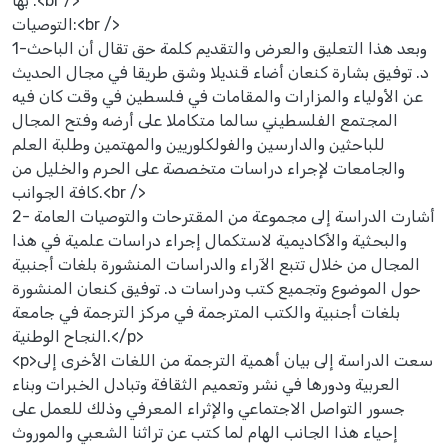
بها .<br />
التوصيات:<br />
1-وبعد هذا التعليق والعرض والتقديم كلمة حق تقال أن الباحث
د. توفيق بشارة كنعان أضاء قنديلا وشق طريقا في مجال الحديث
عن الأولياء والمزارات والمقامات في فلسطين في وقت كان فيه
المجتمع الفلسطيني سالما متكاملا على أرضه وفتح المجال
للباحثين والدارسين والفولكلوريين والمهتمين وطلبة العلم
والجامعات لإجراء دراسات متخصصة على الحرم والخليل من
كافة الجوانب.<br />
2- أشارت الدراسة إلى مجموعة من المقترحات والتوصيات العامة
والبحثية والأكاديمية لاستكمال إجراء دراسات علمية في هذا
المجال من خلال تتبع الآراء والدراسات المنشورة بلغات أجنبية
حول الموضوع وتجميع كتب ودراسات د. توفيق كنعان المنشورة
بلغات أجنبية والكتب المترجمة في مركز الترجمة في جامعة
النجاح الوطنية.</p>
<p>سعت الدراسة إلى بيان أهمية الترجمة من اللغات الأخرى إلى
العربية ودورها في نشر وتعميم الثقافة وتبادل الخبرات وبناء
جسور التواصل الاجتماعي والإثراء المعرفي وذلك للعمل على
إحياء هذا الجانب الهام لما كتب عن تراثنا الشعبي والموروث