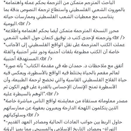
*الباحث المترجم متمكن من الترجمة بحكم عمله واهتمامه
بالموروث الشعبي الفلسطيني واستطاع ترجمة النصوص بدقة بما
يتناسب مع معطيات الشعب الفلسطيني وممارسات حياته
اليومية.<br />
*محرر النسخة المترجمة متمكن أيضا بحكم اهتمامه واطلاعه
وترجمته لإحدى كتب د. توفيق كنعان حول الطب الشعبي.<br />
*عملت الكتب المترجمة على نقل الواقع الفلسطيني إلى الأجانب
خاصة أن الكتب مطبوعة بلغات أجنبية ودور نشر أجنبية والفئة
المستهدفة أجنبية.<br />
*أتفق مع ملاحظات د. حمدان طه في مقدمة الكتاب:" بأنه صورة
لعالم مفعم بالحياة يختلط فيه الواقع بالأسطورة، ويعكس فيه
حياة الفلاح الفلسطيني القاسية والتي تخضع لرحمة الطبيعة، وأن
الأسطورة تمنح الإنسان الإحساس بالقدرة على فهم الكون ثم
الوهم بالسيطرة عليه".<br />
*مصدر معلوماته مستقاة من معايشته لواقع الناس مباشرة خاصة
الذين يتكلمون اللهجة الدارجة ويعبرون بعفوية عن ممارساتهم
وسلوكياتهم.<br />
*حاول الربط بين جوانب العادات الحالية ومصادر العهد القديم-
التوراة- ومصادر التاريخ الإسلامي والمسيحي مما يميز الرؤية