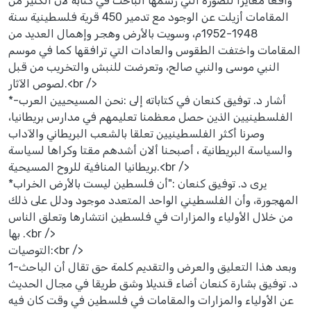
واقعا مغايرا للصورة التي رسمها الباحث في كتابه لأن الكثير من
المقامات أزيلت عن الوجود مع تدمير 450 قرية فلسطينية سنة
1948-1952م، وسويت بالأرض وهجر وإهمال العديد من
المقامات واختفت الطقوس والعادات التي ترافقها كما في موسم
النبي موسى والنبي صالح، وتعرضت للنبش والتخريب من قبل
لصوص الآثار.<br />
*-أشار د. توفيق كنعان في كتاباته إلى :نحن المسيحيين العرب
الفلسطينيين الذين حصل معظمنا تعليمهم في مدارس بريطانيا،
وصرنا أكثر الفلسطينيين تعلقا بالشعب البريطاني والآداب
والسياسة البريطانية ، أصبحنا ألان أشدهم مقتا وكراها لسياسة
بريطانيا المنافية للروح المسيحية.<br />
*يرى د. توفيق كنعان :"أن فلسطين ليست بالأرض الخراب
المهجورة، وأن الفلسطيني الواحد المتعدد موجود ودلل على ذلك
من خلال الأولياء والمزارات في فلسطين انتشارها وتعلق الناس
بها .<br />
التوصيات:<br />
1-وبعد هذا التعليق والعرض والتقديم كلمة حق تقال أن الباحث
د. توفيق بشارة كنعان أضاء قنديلا وشق طريقا في مجال الحديث
عن الأولياء والمزارات والمقامات في فلسطين في وقت كان فيه