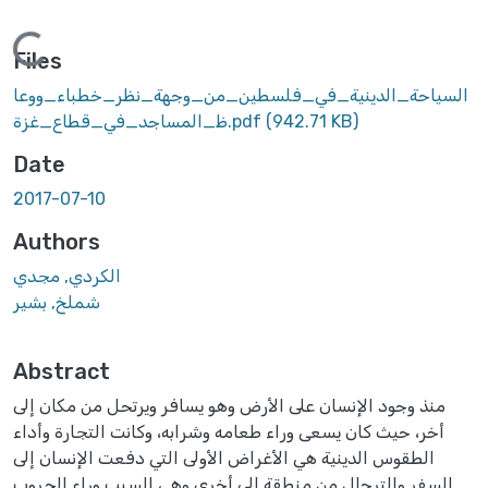
Loading...
Files
السياحة_الدينية_في_فلسطين_من_وجهة_نظر_خطباء_ووعا
ظ_المساجد_في_قطاع_غزة.pdf
(942.71 KB)
Date
2017-07-10
Authors
الكردي, مجدي
شملخ, بشير
Abstract
منذ وجود الإنسان على الأرض وهو يسافر ويرتحل من مكان إلى
أخر، حيث كان يسعى وراء طعامه وشرابه، وكانت التجارة وأداء
الطقوس الدينية هي الأغراض الأولى التي دفعت الإنسان إلى
السفر والترحال من منطقة إلى أخرى وهي السبب وراء الحروب