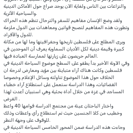
والنزاعات بين الناس ولغاية الآن يوجد صراع حول الأماكن الدينية
والسياحية الأثرية.
ولقد وضع الإنسان مفاهيم للسفر والترحال تنظم هذه الحراك
وتطورت هذه المفاهيم لتصبح قوانين ومعاهدات بين الدول ملزمة
للدول والأفراد.
ويرى المطلع على فلسطين تاريخها وجغرافيتها وما لها من مكانة
كبيرة وقيمة دينية لكل الأديان السماوية يعرف أن الموحدين في
العالم حريصون على زيارتها لممارسة العبادة فيها.
وفي الآونة الأخير بدأ يطفو على السطح موضوع السياحة الدينية في
فلسطين وكانت هناك آراء متباينة بين مؤيد ومعارض لدرجة ان
الخلاف حول هذا الموضوع تناولته وسائل الإعلام وخصوصا
الفضائيات، وهذا الدراسة ستعمل على استطلاع آراء خطباء
المساجد في غزة من خلال أداة بحثية وهي استبيان أعدت لهذا
الغرض .
واختار الباحثان عينة من مجتمع الدراسة قوامها 40 واعظ
وخطيب من كلا الجنسين حيث تم استطلاع رأي واعظات وذلك
للوقوف على وجهة النظر.
وجاءت هذه الدراسة ضمن المحور الخامس السياحة الدينية في